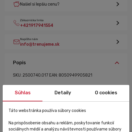
Našiel si lepšiu cenu?
Zákaznícka linka
+421917941554
Napíšte nám
info@trenujeme.sk
Popis
SKU: 2500740.017
EAN: 8050949905821
Súhlas
Detaily
O cookies
Špecifikácia
Táto webstránka používa súbory cookies
Na prispôsobenie obsahu a reklám, poskytovanie funkcií
Veľkostná tabuľka
sociálnych médií a analýzu návštevnosti používame súbory