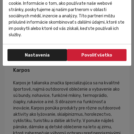
cookie. Informácie o tom, ako používate naše webové
stránky, poskytujeme aj našim partnerom v oblasti
sociálnych médií, inzercie a analýzy. Títo partneri môžu
príslušné informácie skombinovať s ďalšími údajmi, ktoré ste
im poskytli alebo ktoré od vás získali, keď ste používali ich
služby.
Nastavenia
Povoliť všetko
Karpos
Karpos je talianska značka špecializujúca sa na kvalitné
športové, najmä outdoorové oblečenie a vybavenie ako
sú bundy, nohavice, funkčné mikiny, termoprádlo,
čiapky, rukavice a iné. S dôrazom na funkčnosť a
inovácie, Karpos ponúka produkty pre rôzne outdoorové
aktivity ako lyžovanie, skialpinizmus, horolezectvo,
cyklistiku, turistiku a ďalšie aktivity. V ponuke nájdeš
pánske, dámske aj detské oblečenie na leto aj zimu,
ktoré zabezpečuje výbornú ochranu pred nepriaznivými