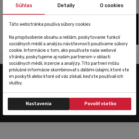
Súhlas
Detaily
O cookies
Táto webstránka používa súbory cookies
Na prispôsobenie obsahu a reklám, poskytovanie funkcií
sociálnych médií a analýzu návštevnosti používame súbory
cookie. Informácie o tom, ako používate naše webové
stránky, poskytujeme aj našim partnerom v oblasti
sociálnych médií, inzercie a analýzy. Títo partneri môžu
príslušné informácie skombinovať s ďalšími údajmi, ktoré ste
im poskytli alebo ktoré od vás získali, keď ste používali ich
Užitočné odkazy
služby.
E-shop
Trenujeme
Nastavenia
Povoliť všetko
Zákaznícky servis