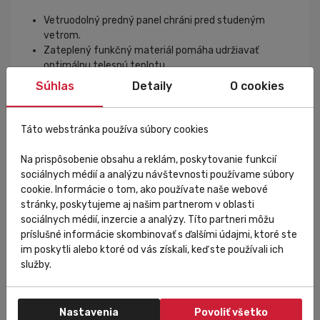
Vetruodolný predný panel chráni pred studeným
vetrom.
Zateplený funkčný materiál pomáha udržiavať
optimálnu telesnú teplotu.
Vysoká priedušnosť odvádza prebytočné teplo a
Súhlas
Detaily
O cookies
vlhkosť.
Ergonomický dámsky strih zabezpečuje maximálne
pohodlie počas jazdy.
Táto webstránka používa súbory cookies
Elastické materiály sa prispôsobujú pohybu bez
obmedzenia.
Na prispôsobenie obsahu a reklám, poskytovanie funkcií
Silikónový lem v spodnej časti zabraňuje vyhŕňaniu
sociálnych médií a analýzu návštevnosti používame súbory
vesty.
cookie. Informácie o tom, ako používate naše webové
Tri zadné vrecká poskytujú priestor na výživu,
stránky, poskytujeme aj našim partnerom v oblasti
telefón alebo drobné vybavenie.
sociálnych médií, inzercie a analýzy. Títo partneri môžu
Kvalitný celorozopínací zips umožňuje jednoduchú
príslušné informácie skombinovať s ďalšími údajmi, ktoré ste
reguláciu odvetrania.
im poskytli alebo ktoré od vás získali, keď ste používali ich
Nízka hmotnosť zvyšuje komfort aj počas dlhých
služby.
trás.
Špecifikácia
Nastavenia
Povoliť všetko