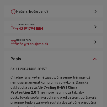
Našiel si lepšiu cenu?
Zákaznícka linka
+421917941554
Napíšte nám
info@trenujeme.sk
Popis
SKU: L20041405-18157
Chladné rána, veterné zjazdy, či jesenné tréningy už
nemusia znamenať kompromis vo výkone. Dámska
cyklistická vesta A
lé Cycling R-EV1 Clima
Protection 2.0 Thermo
je navrhnutá tak, aby
poskytovala spoľahlivú ochranu pred vetrom, udržiavala
príjemné teplo a zároveň zostala dostatočne priedušná