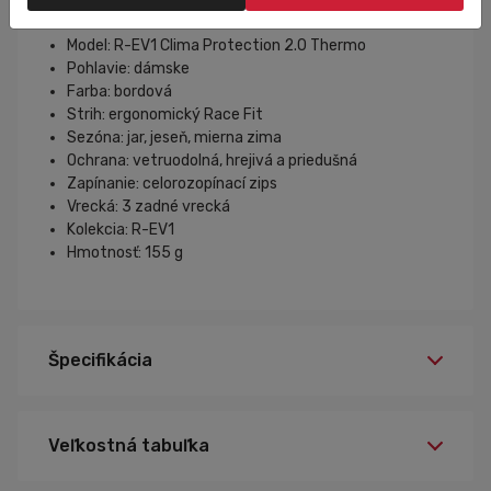
Model: R-EV1 Clima Protection 2.0 Thermo
Pohlavie: dámske
Farba: bordová
Strih: ergonomický Race Fit
Sezóna: jar, jeseň, mierna zima
Ochrana: vetruodolná, hrejivá a priedušná
Zapínanie: celorozopínací zips
Vrecká: 3 zadné vrecká
Kolekcia: R-EV1
Hmotnosť: 155 g
Špecifikácia
Veľkostná tabuľka