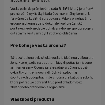
aj počas intenzívnej jazdy.
Vesta patrí do prémiového radu
R-EV1,
ktorý je určený
pre náročné cyklistky hľadajúce maximálny komfort,
funkčnosť a kvalitné spracovanie. Vďaka priliehavému
ergonomickému strihu dokonale kopíruje ženskú
postavu, neobmedzuje pohyb a výborne spolupracuje s
ostatnými vrstvami cyklistického oblečenia.
Pre koho je vesta určená?
Táto zateplená cyklistická vesta je ideálnou voľbou pre
ženy, ktoré jazdia na cestnom bicykli počas jari, jesene
aj miernej zimy. Ocenia ju rekreačné aj výkonnostné
cyklistky pri tréningoch, dlhých výjazdoch aj
športových podujatiach. Je vhodná pre každú jazdkyňu,
ktorá potrebuje ochrániť trup pred chladom bez
zbytočného prehrievania organizmu.
Vlastnosti produktu