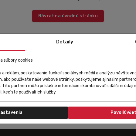
Návrat na úvodnú stránku
Detaily
a súbory cookies
 a reklám, poskytovanie funkcií sociálnych médií a analýzu návštev
m, ako používate naše webové stránky, poskytujeme aj našim partnero
y. Títo partneri môžu príslušné informácie skombinovať s ďalšími údajmi
i, keď ste používali ich služby.
astavenia
Povoliť vše