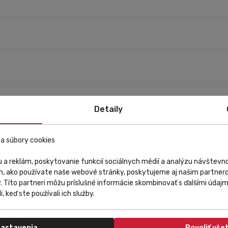
Detaily
a súbory cookies
torí hľadajú funkčnú, ekologickú a štýlovú fľašu na svoje výjazdy.
S o
 a reklám, poskytovanie funkcií sociálnych médií a analýzu návštev
m, ako používate naše webové stránky, poskytujeme aj našim partnero
y. Títo partneri môžu príslušné informácie skombinovať s ďalšími údajmi
i, keď ste používali ich služby.
je rýchle a jednoduché pitie počas jazdy
suvným náustkom zaisťuje bezpečné používanie bez rizika úniku tek
, ktorý je bez BPA, BPS a PET(E), čo zaručuje zdravotnú nezávadnosť
astavenia
Povoliť vše