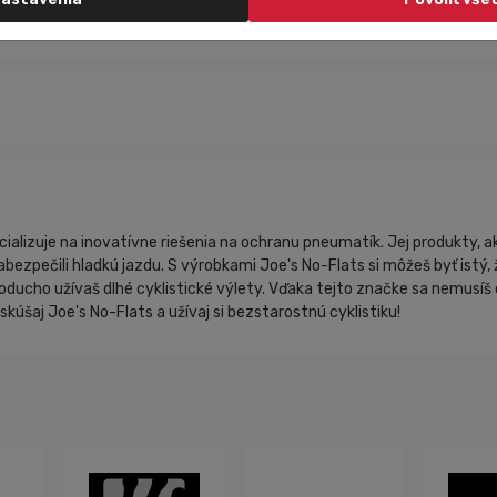
cializuje na inovatívne riešenia na ochranu pneumatík. Jej produkty, a
zabezpečili hladkú jazdu. S výrobkami Joe's No-Flats si môžeš byť istý
dnoducho užívaš dlhé cyklistické výlety. Vďaka tejto značke sa nemus
skúšaj Joe's No-Flats a užívaj si bezstarostnú cyklistiku!