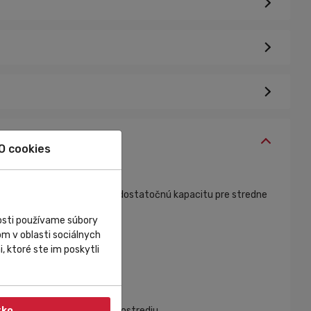
O cookies
bjemom 600 ml poskytuje dostatočnú kapacitu pre stredne
nosti používame súbory
m v oblasti sociálnych
, ktoré ste im poskytli
utiny.
 a šetrnosť k životnému prostrediu.
tko