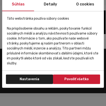
Súhlas
Detaily
O cookies
Táto webstránka používa súbory cookies
Na prispôsobenie obsahu a reklám, poskytovanie funkcií
sociálnych médií a analýzu návštevnosti používame súbory
cookie. Informácie o tom, ako používate naše webové
stránky, poskytujeme aj našim partnerom v oblasti
sociálnych médií, inzercie a analýzy. Títo partneri môžu
príslušné informácie skombinovať s ďalšími údajmi, ktoré ste
im poskytli alebo ktoré od vás získali, keď ste používali ich
Užitočné odkazy
služby.
E-shop
Trenujeme
Nastavenia
Povoliť všetko
Zákaznícky servis