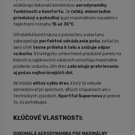
očakávajú dokonalú kombináciu
aerodynamiky,
funkčnosti a komfortu
.
Je
ľahký, mimoriadne
priedušný a pohodlný
aj pri maximálnom nasadení
v
teplotnom rozsahu
15 až 35°C
.
Ultraľahká konštrukcia z
polyesteru a elastanu
zabezpečuje
perfektné odvádzanie potu
, zatiaľ čo
aero strih
tesne prilieha k telu
a znižuje odpor
vzduchu
.
Strategicky umiestnené priedušné panely
na
bokoch a raglánových rukávoch umožňujú maximálne
prúdenie vzduchu, čím dres
zabraňuje prehrievaniu
aj počas
najhorúcejších dní
.
Ak hľadáš
elitný cyklo dres
, ktorý ťa nebude
obmedzovať pri šprintoch, dlhých stúpaniach ani v
technických zjazdoch,
Sportful
Supernova
je presne
to, čo potrebuješ
.
KĽÚČOVÉ VLASTNOSTI:
DOKONALÁ AERODYNAMIKA PRE MAXIMÁLNY