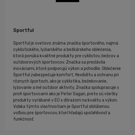
Sportful
Sportful je svetovo známa značka športového, najmä
cyklistického, lyžiarského a bežkárskeho oblečenia,
ktorá ponúka kvalitné produkty pre cyklistov, bežcov a
outdoorových športovcov. Značka sa preslávila
inováciami, ktoré podporujú výkon a pohodlie. Oblečenie
Sportful zabezpečuje komfort, flexibilitu a ochranu pri
rôznych športoch, ako je cyklistika, bežekovanie,
lyžovanie a iné outdoor aktivity. Značka spolupracuje s
profi športovcami ako je Peter Sagan, preto sú všetky
produkty vyrábané v EÚ s dôrazom na kvalitu a výkon.
Vďaka týmto vlastnostiam je Sportful obľúbenou
voľbou pre športovcov, ktorí hľadajú spoľahlivosť a
funkčnosť.