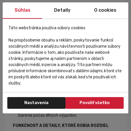
VÝKON
Súhlas
Detaily
O cookies
Ultraľahká konštrukcia
– ideálny dres do horúcich
podmienok a
dlhé horské etáp
Aero Fit
– tesne priliehavý strih eliminujúci odpor
Táto webstránka používa súbory cookies
vzduchu.
Minimum švov
– zabraňuje treniu a zvyšujú celkový
Na prispôsobenie obsahu a reklám, poskytovanie funkcií
komfort.
sociálnych médií a analýzu návštevnosti používame súbory
Špeciálne zakončenie rukávov
– dokonale drží na
cookie. Informácie o tom, ako používate naše webové
mieste bez nepríjemného tlaku.
stránky, poskytujeme aj našim partnerom v oblasti
sociálnych médií, inzercie a analýzy. Títo partneri môžu
NEKOMPROMISNÁ PRIEDUŠNOSŤ A REGULÁCIA
príslušné informácie skombinovať s ďalšími údajmi, ktoré ste
TEPLOTY
im poskytli alebo ktoré od vás získali, keď ste používali ich
služby.
Vysoká úroveň ventilácie
– sieťované panely v
kľúčových oblastiach zlepšujú priedušnosť.
Optimálne odvádzanie vlhkosti
– eliminuje pocit
Nastavenia
Povoliť všetko
prehriatia aj pri vysokom tempe.
Materiály s UV ochranou
– blokujú škodlivé slnečné
žiarenie počas dlhých výjazdov.
FUNKČNOSŤ A DETAILY, KTORÉ ROBIA ROZDIEL