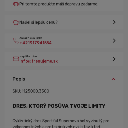
Pri tomto produkte máš dopravu zadarmo.
Našiel si lepšiu cenu?
Zákaznícka linka
+421917941554
Napíšte nám
info@trenujeme.sk
Popis
SKU: 1125000.3500
DRES, KTORÝ POSÚVA TVOJE LIMITY
Cyklistický dres Sportful Supernova bol vyvinutý pre
výkonnostných a pretekárskych cyklistov
, ktorí