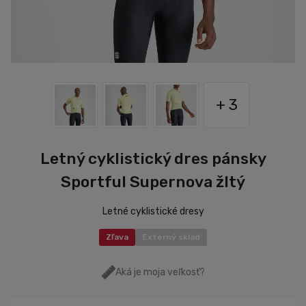
+ 3
Letný cyklistický dres pánsky
Sportful Supernova žltý
Letné cyklistické dresy
Zľava
Externý sklad
Aká je moja veľkosť?