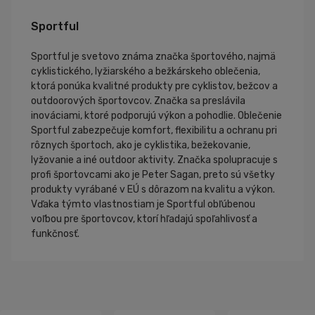
Sportful
Sportful je svetovo známa značka športového, najmä
cyklistického, lyžiarského a bežkárskeho oblečenia,
ktorá ponúka kvalitné produkty pre cyklistov, bežcov a
outdoorových športovcov. Značka sa preslávila
inováciami, ktoré podporujú výkon a pohodlie. Oblečenie
Sportful zabezpečuje komfort, flexibilitu a ochranu pri
rôznych športoch, ako je cyklistika, bežekovanie,
lyžovanie a iné outdoor aktivity. Značka spolupracuje s
profi športovcami ako je Peter Sagan, preto sú všetky
produkty vyrábané v EÚ s dôrazom na kvalitu a výkon.
Vďaka týmto vlastnostiam je Sportful obľúbenou
voľbou pre športovcov, ktorí hľadajú spoľahlivosť a
funkčnosť.