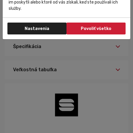
im poskytli alebo ktoré od vás získali, keď ste používali ich
dosiahnuť
špičkové cyklooblečenie
spolupracuje
služby.
firma s profesionálnymi
cyklistami
už viac ako 60
rokov.
Nastavenia
Povoliť všetko
Špecifikácia
L
Veľkosť:
Veľkostná tabuľka