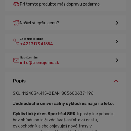
Pri tomto produkte máš dopravu zadarmo.
Našiel si lepšiu cenu?
Zákaznícka linka
+421917941554
Napíšte nám
info@trenujeme.sk
Popis
SKU: 1124034.415-2
EAN: 8056006371196
Jednoducho univerzálny cyklodres na jar a leto.
Cyklistický dres Sportful SRK
ti poskytne pohodlie
bez ohľadu nato či zdolávaš asfaltovú cestu,
cyklochodník alebo objavuješ nové trasy v