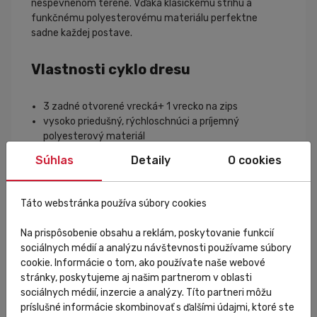
nespevnenom teréne. Vďaka klasickému strihu a
funkčnému polyesterovému materiálu perfektne
sadne každej postave.
Vlastnosti cyklo dresu
3 zadné otvorené vrecká+ 1 vrecko na zips
vysoko priedušný, rýchloschnúci a príjemný
polyesterový materiál
vsadené rukávy
Súhlas
Detaily
O cookies
elastický lem na rukávoch s plochými švami
celorozopínací zips YKK
elastický lem v zadnej dolnej časti
Táto webstránka používa súbory cookies
teplotný rozsah: 15°C až 35°C
Na prispôsobenie obsahu a reklám, poskytovanie funkcií
Sportful
sociálnych médií a analýzu návštevnosti používame súbory
cookie. Informácie o tom, ako používate naše webové
stránky, poskytujeme aj našim partnerom v oblasti
Taliansky výrobca športového oblečenia (bežecké
sociálnych médií, inzercie a analýzy. Títo partneri môžu
lyžovanie,
cyklistika
, outdoor). Pri výrobe používa
príslušné informácie skombinovať s ďalšími údajmi, ktoré ste
inovatívne technológie a kvalitné materiály. S cieľom