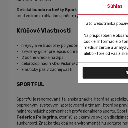
Súhlas
Detská bunda
na bežky Sportful Squadra
sa vyznačuje 
pred vetrom a chladom, pričom rýchlym odvádzaním potu zabr
Táto webstránka použív
Kľúčové Vlastnosti
Na prispôsobenie obsahu
cookie. Informácie o to
hrejivý a vetruodolný polyesterový materiál
médií, inzercie a analýz
zvýšený golier pre lepšiu ochranu pred chladom a vetrom
alebo ktoré od vás získal
2 bočné vrecká na zips
celorozopínací YKK® Vislon® zips s putkom a vnútornou l
elastický pás v zadnej časti
N
SPORTFUL
Sportful je renomovaná talianska značka, ktorá sa špecializu
poprednými svetovými športovcami a tímami, ktoré sa pravi
najnáročnejších podmienkach profesionálneho športu.
Sport
Federico Pellegrino
, ktorí sú špičkami vo svojich discipl
funkčnosti.
Značka tiež dbá na environmentálnu udržateľnosť