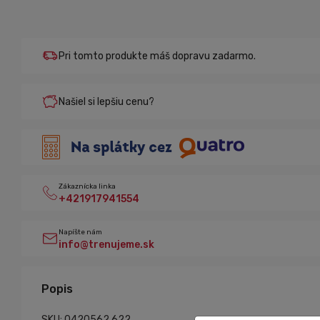
Pri tomto produkte máš dopravu zadarmo.
Našiel si lepšiu cenu?
Zákaznícka linka
+421917941554
Napíšte nám
info@trenujeme.sk
Popis
SKU: 0420562.622