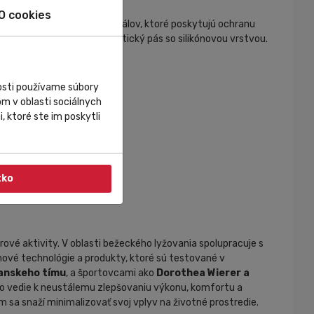
O cookies
ie polyesterových materiálov, ktoré poskytujú ochranu
a na prednom zipse a elastický pás so silikónovou vrstvou.
nosti používame súbory
m v oblasti sociálnych
, ktoré ste im poskytli
tko
rové aktivity. V oblasti bežeckého lyžovania spolupracuje s
ové technológie a produkty, ktoré sú testované v
ianskeho tímu
, a športovcami ako
Dorothea Wierer a
, čo vedie k neustálemu zlepšovaniu výkonu, komfortu a
 sa snaží minimalizovať svoj vplyv na životné prostredie.