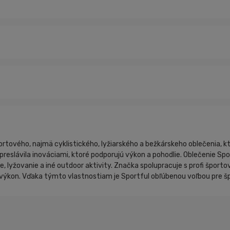
tového, najmä cyklistického, lyžiarského a bežkárskeho oblečenia, kt
eslávila inováciami, ktoré podporujú výkon a pohodlie. Oblečenie Spor
ie, lyžovanie a iné outdoor aktivity. Značka spolupracuje s profi špor
výkon. Vďaka týmto vlastnostiam je Sportful obľúbenou voľbou pre špo