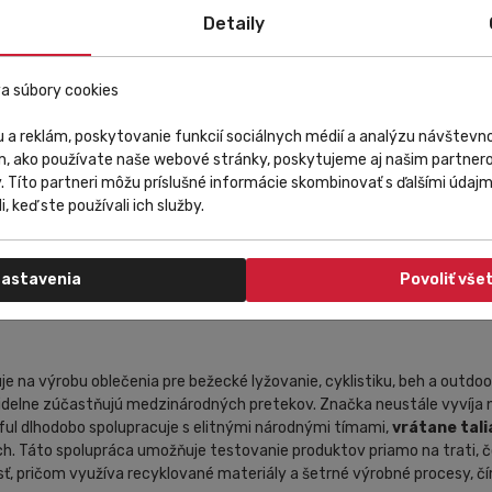
Detaily
výborným pomerom hrejivosti a hmotnosti. Je vyhotovená z kombinác
aňujú prehrievaniu. Údržbu telesného tepla podporuje aj vnútorná lég
a súbory cookies
 a reklám, poskytovanie funkcií sociálnych médií a analýzu návštev
m, ako používate naše webové stránky, poskytujeme aj našim partnero
y. Títo partneri môžu príslušné informácie skombinovať s ďalšími údajmi
i, keď ste používali ich služby.
égou
astavenia
Povoliť vše
je na výrobu oblečenia pre bežecké lyžovanie, cyklistiku, beh a outdoo
delne zúčastňujú medzinárodných pretekov. Značka neustále vyvíja n
ful dlhodobo spolupracuje s elitnými národnými tímami,
vrátane tal
ínach. Táto spolupráca umožňuje testovanie produktov priamo na trati
, pričom využíva recyklované materiály a šetrné výrobné procesy, čím