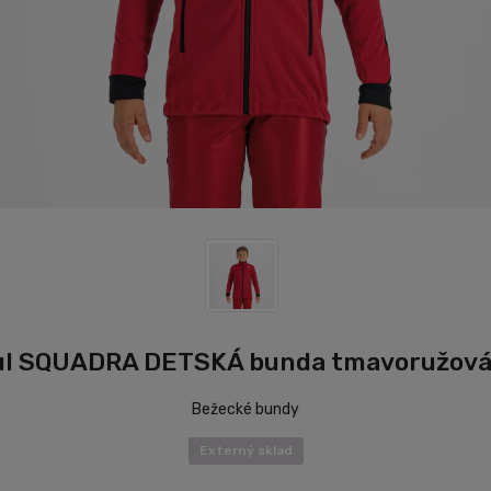
ul SQUADRA DETSKÁ bunda tmavoružová
Bežecké bundy
Externý sklad