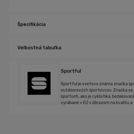
Špecifikácia
Veľkostná tabuľka
Sportful
Sportful je svetovo známa značka špor
outdoorových športovcov. Značka sa pr
športoch, ako je cyklistika, bežekovan
vyrábané v EÚ s dôrazom na kvalitu a 