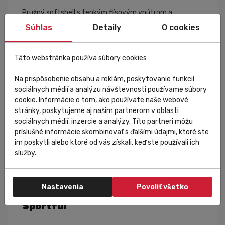
Pružný softshell s tenkým flísovým vnútrom a
vetruodolnou vrchnou vrstvou. Flísová podšívka
Súhlas
Detaily
O cookies
poskytuje izoláciu a nasiakuje vlhkosť, ktorú potom
odvádza do vrchnej vrstvy. Elastická konštrukcia
materiálu zabezpečuje výborné sedenie a slobodu
Táto webstránka používa súbory cookies
pohybu. Materiál s vynikajúcou priedušnosťou a
odvodom vlhkosti.
Na prispôsobenie obsahu a reklám, poskytovanie funkcií
sociálnych médií a analýzu návštevnosti používame súbory
cookie. Informácie o tom, ako používate naše webové
ThermoDrytex Plus materiál
stránky, poskytujeme aj našim partnerom v oblasti
sociálnych médií, inzercie a analýzy. Títo partneri môžu
Vďaka elastickej a tenkej vnútornej vrstve z česaného
príslušné informácie skombinovať s ďalšími údajmi, ktoré ste
flísu je táto tkanina ideálna v prípadoch, keď sa
im poskytli alebo ktoré od vás získali, keď ste používali ich
vyžaduje vysoká hrejivosť a flexibilita materiálu. 84%
služby.
Nylonu a 16% Lycry zabezpečuje jej jemnosť a pružnosť.
Povrch tkaniny je ošetrený silikónovou úpravou, ktorá
poskytuje čiastočnú odolnosť voči vode.
Nastavenia
Povoliť všetko
Sportful