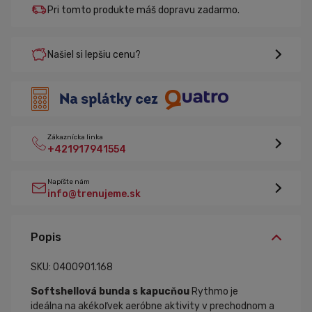
Pri tomto produkte máš dopravu zadarmo.
Našiel si lepšiu cenu?
Zákaznícka linka
+421917941554
Napíšte nám
info@trenujeme.sk
Popis
SKU: 0400901.168
Softshellová bunda s kapucňou
Rythmo je
ideálna na akékoľvek aeróbne aktivity v prechodnom a