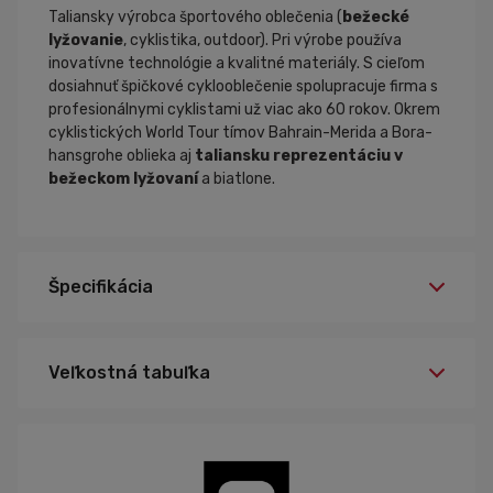
Taliansky výrobca športového oblečenia (
bežecké
lyžovanie
, cyklistika, outdoor). Pri výrobe používa
inovatívne technológie a kvalitné materiály. S cieľom
dosiahnuť špičkové cyklooblečenie spolupracuje firma s
profesionálnymi cyklistami už viac ako 60 rokov. Okrem
cyklistických World Tour tímov Bahrain-Merida a Bora-
hansgrohe oblieka aj
taliansku reprezentáciu v
bežeckom lyžovaní
a biatlone.
Špecifikácia
Veľkostná tabuľka