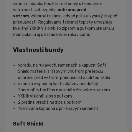
zimnom období.
Použité materiály s fleecovým
vnútrom ti zabezpečia
ochranu pred
vetrom
, výbornú izoláciu, odvod potu a vysoký stupeň
priedušnosti. Regulovanie telesnej teploty umožňuje
kvalitný YKK® Vislon® so zipsom a putkom pre ľahšiu
manipuláciu aj s nasadenými rukavicami.
Vlastnosti bundy
vpredu, na rukávoch, ramenách a kapucni Soft
Shield materiál s flísovým vnútrom pre lepšiu
ochranu pred vetrom, priedušnosť a údržbu tepla
vzadu a v spodnej časti rukávov priedušný
ThermoDrytex Plus materiál s flísovým vnútrom
YKK® Vislon® zips s putkom
2 predné vrecká na zips s putkom
tvarovaná kapucňa s priliehavým sedením
Soft Shield