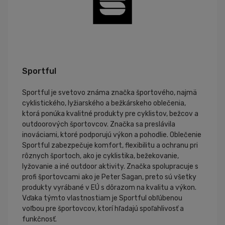
Sportful
Sportful je svetovo známa značka športového, najmä
cyklistického, lyžiarského a bežkárskeho oblečenia,
ktorá ponúka kvalitné produkty pre cyklistov, bežcov a
outdoorových športovcov. Značka sa preslávila
inováciami, ktoré podporujú výkon a pohodlie. Oblečenie
Sportful zabezpečuje komfort, flexibilitu a ochranu pri
rôznych športoch, ako je cyklistika, bežekovanie,
lyžovanie a iné outdoor aktivity. Značka spolupracuje s
profi športovcami ako je Peter Sagan, preto sú všetky
produkty vyrábané v EÚ s dôrazom na kvalitu a výkon.
Vďaka týmto vlastnostiam je Sportful obľúbenou
voľbou pre športovcov, ktorí hľadajú spoľahlivosť a
funkčnosť.