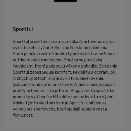
Sportful
Sportful je svetovo známa značka športového, najmä
cyklistického, lyžiarského a bežkárskeho oblečenia,
ktorá ponúka kvalitné produkty pre cyklistov, bežcov a
outdoorových športovcov. Značka sa preslávila
inováciami, ktoré podporujú výkon a pohodlie. Oblečenie
Sportful zabezpečuje komfort, flexibilitu a ochranu pri
rôznych športoch, ako je cyklistika, bežekovanie,
lyžovanie a iné outdoor aktivity. Značka spolupracuje s
profi športovcami ako je Peter Sagan, preto sú všetky
produkty vyrábané v EÚ s dôrazom na kvalitu a výkon.
Vďaka týmto vlastnostiam je Sportful obľúbenou
voľbou pre športovcov, ktorí hľadajú spoľahlivosť a
funkčnosť.