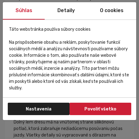
tvar tela pevne a stabilne. Tkaniny sú elastické a
Súhlas
Detaily
O cookies
príjemné na dotyk, čo oceníš pri dlhých hodinách v
sedle.
Pretekársky aerodynamický strih
Táto webstránka používa súbory cookies
Dres je priliehavý a kopíruje kontúry tela – ideálny pre
Na prispôsobenie obsahu a reklám, poskytovanie funkcií
jazdu vo vysokom tempe. Rukávy s predĺženou dĺžkou
sociálnych médií a analýzu návštevnosti používame súbory
bez švov znižujú aerodynamický odpor a zvyšujú
cookie. Informácie o tom, ako používate naše webové
komfort.
stránky, poskytujeme aj našim partnerom v oblasti
sociálnych médií, inzercie a analýzy. Títo partneri môžu
Otvorené zadné vrecká
príslušné informácie skombinovať s ďalšími údajmi, ktoré ste
Tri štandardné zadné vrecká s elastickými lemami držia
im poskytli alebo ktoré od vás získali, keď ste používali ich
potrebné drobnosti na svojom mieste aj pri dynamickej
služby.
jazde. Vďaka premyslenej konštrukcii sa dres
nevyťahuje a udržiava si svoj tvar aj po ich naplnení.
Nastavenia
Povoliť všetko
Spoľahlivé zakončenia
Dolný lem dresu má na vnútornej strane silikónovú
potlač, ktorá zabraňuje nežiadúcemu posúvaniu počas
jazdy. Všetky detaily sú vypracované s dôrazom na