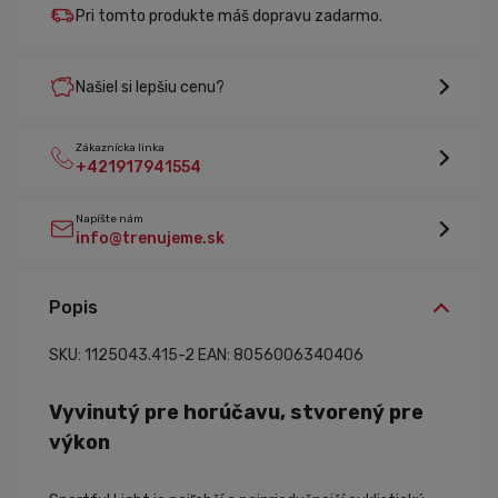
Pri tomto produkte máš dopravu zadarmo.
Našiel si lepšiu cenu?
Zákaznícka linka
+421917941554
Napíšte nám
info@trenujeme.sk
Popis
SKU: 1125043.415-2
EAN: 8056006340406
Vyvinutý pre horúčavu, stvorený pre
výkon