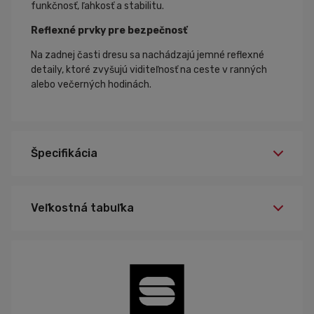
funkčnosť, ľahkosť a stabilitu.
Reflexné prvky pre bezpečnosť
Na zadnej časti dresu sa nachádzajú jemné reflexné
detaily, ktoré zvyšujú viditeľnosť na ceste v ranných
alebo večerných hodinách.
Špecifikácia
XXL
Veľkosť:
Veľkostná tabuľka