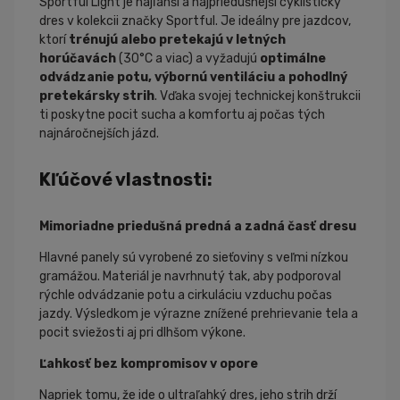
Sportful Light je najľahší a najpriedušnejší cyklistický
dres v kolekcii značky Sportful. Je ideálny pre jazdcov,
ktorí
trénujú alebo pretekajú v letných
horúčavách
(30°C a viac) a vyžadujú
optimálne
odvádzanie potu, výbornú ventiláciu a pohodlný
pretekársky strih
. Vďaka svojej technickej konštrukcii
ti poskytne pocit sucha a komfortu aj počas tých
najnáročnejších jázd.
Kľúčové vlastnosti:
Mimoriadne priedušná predná a zadná časť dresu
Hlavné panely sú vyrobené zo sieťoviny s veľmi nízkou
gramážou. Materiál je navrhnutý tak, aby podporoval
rýchle odvádzanie potu a cirkuláciu vzduchu počas
jazdy. Výsledkom je výrazne znížené prehrievanie tela a
pocit sviežosti aj pri dlhšom výkone.
Ľahkosť bez kompromisov v opore
Napriek tomu, že ide o ultraľahký dres, jeho strih drží