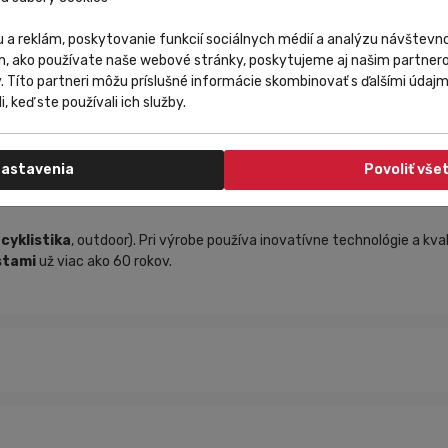
 a reklám, poskytovanie funkcií sociálnych médií a analýzu návštev
m, ako používate naše webové stránky, poskytujeme aj našim partnero
y. Títo partneri môžu príslušné informácie skombinovať s ďalšími údajmi
i, keď ste používali ich služby.
astavenia
Povoliť vše
,
cyklistika
, outdoor). Pri výrobe používa inovatívne technológie a kva
stami
už viac ako 60 rokov.