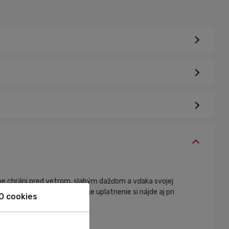
ne chráni pred vetrom, slabým dažďom a vďaka svojej
ho vrecka cyklo dresu. Svoje uplatnenie si nájde aj pri
O cookies