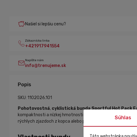
Našiel si lepšiu cenu?
Zákaznícka linka
+421917941554
Napíšte nám
info@trenujeme.sk
Popis
SKU: 1102026.101
Pohotovostná
,
cyklistická bunda Sportful Hot Pack E
kompaktnosti a nízkej hmotnosti ju môžeš mať stále so sebo
Súhlas
rýchlych zjazdoch z kopca alebo pri prebíjaní sa veternou rov
Táto webstránka použív