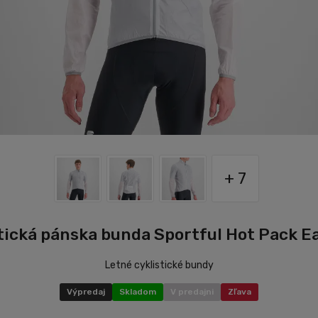
+ 7
tická pánska bunda Sportful Hot Pack Ea
Letné cyklistické bundy
Výpredaj
Skladom
V predajni
Zľava