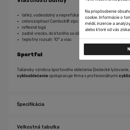
Vlastnosti bundy
Na prispôsobenie obsahu
ľahký, vodeodolný a neprefúkavý materiál
cookie. Informácie o to
celorozopínací Camlock® zips na prednej strane
médií, inzercie a analýz
reflexné logá
alebo ktoré od vás získal
zadné vrecko, do ktorého sa dá ľahko zbaliť
teplotný rozsah: 10° a viac
N
Sportful
Taliansky výrobca športového oblečenia (bežecké lyžovanie
cyklooblečenie
spolupracuje firma s profesionálnymi
cykli
Špecifikácia
Veľkostná tabuľka