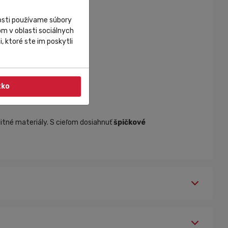
nosti používame súbory
m v oblasti sociálnych
, ktoré ste im poskytli
tko
litné materiály. S cieľom dosiahnuť
špičkové