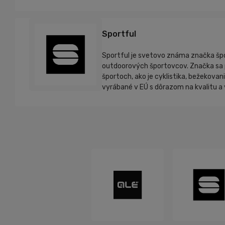
Sportful
Sportful je svetovo známa značka špor
outdoorových športovcov. Značka sa pr
športoch, ako je cyklistika, bežekovan
vyrábané v EÚ s dôrazom na kvalitu a 