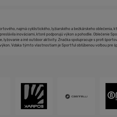
tového, najmä cyklistického, lyžiarského a bežkárskeho oblečenia, kt
eslávila inováciami, ktoré podporujú výkon a pohodlie. Oblečenie Spor
ie, lyžovanie a iné outdoor aktivity. Značka spolupracuje s profi špor
výkon. Vďaka týmto vlastnostiam je Sportful obľúbenou voľbou pre špo