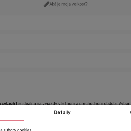
Aká je moja veľkosť?
asyLight
je ideálna na výjazdy v letnom a prechodnom období. Výbor
u. Dá sa
ľahko zložiť do vlastného vrecka bundy
a odložiť do zadné
Detaily
inkou.
a súbory cookies