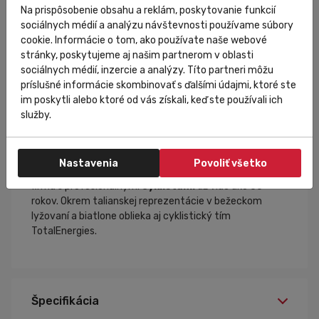
6 priestranných zadných vreciek
Na prispôsobenie obsahu a reklám, poskytovanie funkcií
v dolnej zadnej časti pružný lem so silikónovou
sociálnych médií a analýzu návštevnosti používame súbory
vnútornou stranou
cookie. Informácie o tom, ako používate naše webové
teplotný rozsah: 15°C a viac
stránky, poskytujeme aj našim partnerom v oblasti
sociálnych médií, inzercie a analýzy. Títo partneri môžu
príslušné informácie skombinovať s ďalšími údajmi, ktoré ste
Sportful
im poskytli alebo ktoré od vás získali, keď ste používali ich
služby.
Taliansky výrobca športového oblečenia (bežecké
lyžovanie,
cyklistika
, outdoor). Pri výrobe používa
inovatívne technológie a kvalitné materiály. S cieľom
Nastavenia
Povoliť všetko
dosiahnuť
špičkové cyklooblečenie
spolupracuje
firma s profesionálnymi
cyklistami
už viac ako 60
rokov. Okrem talianskej reprezentácie v bežeckom
lyžovaní a biatlone oblieka aj cyklistický tím
TotalEnergies.
Špecifikácia