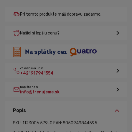
Pri tomto produkte máš dopravu zadarmo.
Našiel si lepšiu cenu?
Zákaznícka linka
+421917941554
Napíšte nám
info@trenujeme.sk
Popis
SKU: 1123006.579-0
EAN: 8050949844595