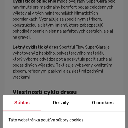
Cyklistické oblečenie
modelovej rady SuperGiara bolo
navrhnuté pre maximálny komfort počas celodenných
výletov aj v tých najnáročnejších klimatických
podmienkach. Vyznačuje sa špeciálnym strihom,
konštrukciou a čistými líniami, ktoré zabezpečujú
pohodlné nosenie nielen na asfaltových cestách, ale aj
na graveli.
Letný cyklistický dres
Sportful Flow SuperGiara je
vyhotovený z hebkého, polyesterového materiálu,
ktorý výborne odvádza pot a poskytuje pocit sucha aj
počas dlhých výjazdov. Taktiež je vybavený kvalitným
zipsom, reflexnými pásikmi a až šiestimi zadnými
vreckami.
Vlastnosti cyklo dresu
Súhlas
Detaily
O cookies
mimoriadne priedušný, polyesterový materiál
vsadené rukávy
kvalitný, celorozopínací YKK® zips
Táto webstránka používa súbory cookies
reflexné pásiky na ramenách, bokoch a v zadnej časti