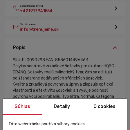
Zákaznícka linka
+421917941554
Napíšte nám
info@trenujeme.sk
Popis
SKU: PLQ090298
EAN: 8586014496463
Polykarbonátové zrkadlové šošovky pre okuliare HQBC
CRANQ. Šošovky majú cylindrický tvar, čím sa odlišujú
od štandardne dodávaných sférických šošoviek.
Kvalitná zrkadlová povrchová úprava zlepšuje optické
vlastnosti a efektivitu šošoviek a zvyšuje odolnosť
povrchu voči poškrabaniu. Typ filtra: Normal. Kategória
filtra: 3. 100% UVA - UVB ochrana, optická trieda 1. Váha:
Súhlas
Detaily
O cookies
10g
Táto webstránka používa súbory cookies