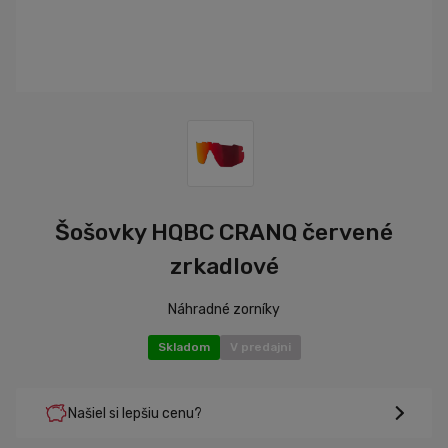
Šošovky HQBC CRANQ červené
zrkadlové
Náhradné zorníky
Skladom
V predajni
Našiel si lepšiu cenu?