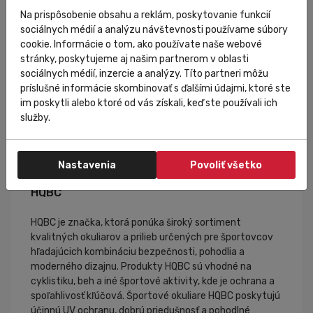
Na prispôsobenie obsahu a reklám, poskytovanie funkcií
Špecifikácia
sociálnych médií a analýzu návštevnosti používame súbory
cookie. Informácie o tom, ako používate naše webové
stránky, poskytujeme aj našim partnerom v oblasti
sociálnych médií, inzercie a analýzy. Títo partneri môžu
príslušné informácie skombinovať s ďalšími údajmi, ktoré ste
im poskytli alebo ktoré od vás získali, keď ste používali ich
služby.
Nastavenia
Povoliť všetko
HQBC
HQBC je značka, ktorá ponúka široký sortiment
kvalitných okuliarov a prilieb určených pre športovcov
hľadajúcich kombináciu bezpečnosti, pohodlia a
moderného dizajnu. Produkty HQBC sú vhodné na
cyklistiku, beh a iné športové aktivity, kde je ochrana a
spoľahlivosť kľúčová. Športové okuliare HQBC poskytujú
účinnú UV ochranu, dobrú priedušnosť a pohodlné