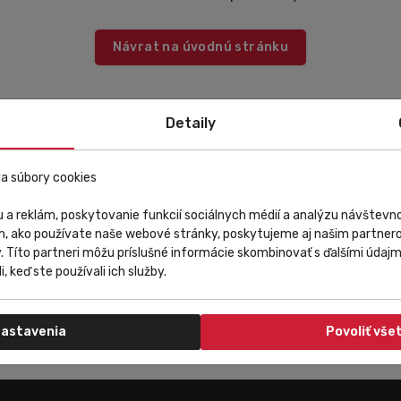
Návrat na úvodnú stránku
Detaily
a súbory cookies
 a reklám, poskytovanie funkcií sociálnych médií a analýzu návštev
m, ako používate naše webové stránky, poskytujeme aj našim partnero
y. Títo partneri môžu príslušné informácie skombinovať s ďalšími údajmi
i, keď ste používali ich služby.
astavenia
Povoliť vše