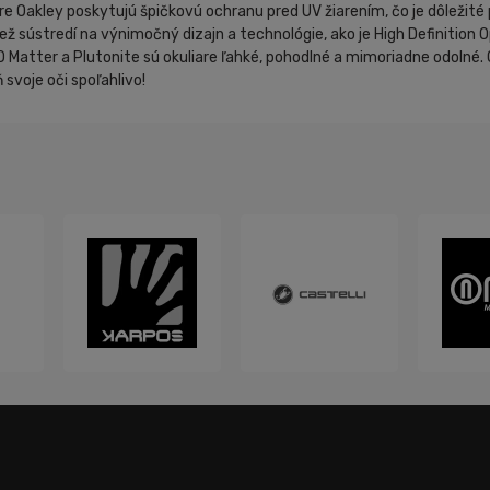
iare Oakley poskytujú špičkovú ochranu pred UV žiarením, čo je dôleži
ež sústredí na výnimočný dizajn a technológie, ako je High Definition O
atter a Plutonite sú okuliare ľahké, pohodlné a mimoriadne odolné. O
 svoje oči spoľahlivo!