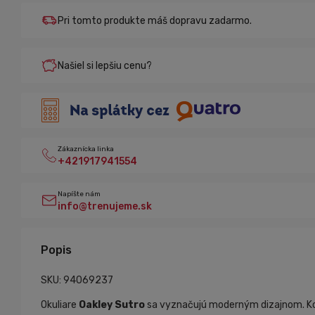
Pri tomto produkte máš dopravu zadarmo.
Našiel si lepšiu cenu?
Zákaznícka linka
+421917941554
Napíšte nám
info@trenujeme.sk
Popis
SKU: 94069237
Okuliare
Oakley Sutro
sa vyznačujú moderným dizajnom. Komb