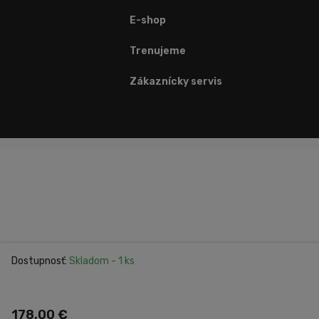
E-shop
Trenujeme
Zákaznícky servis
Dostupnosť:
Skladom
- 1 ks
Nastavenie cookies
178,00 €