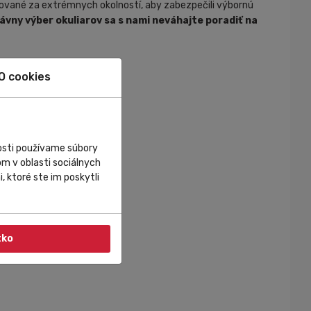
stované za extrémnych okolností, aby zabezpečili výbornú
ávny výber okuliarov sa s nami neváhajte poradiť na
O cookies
nosti používame súbory
m v oblasti sociálnych
, ktoré ste im poskytli
tko