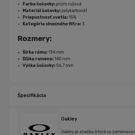
Farba šošovky:
prizm ružová
Materiál šošovky:
polykarbonát
Priepustnosť svetla:
15%
Kategória slnečného filtra:
3
Rozmery:
Šírka rámu:
134 mm
Dĺžka ramena:
140 mm
Výška šošovky:
56,7 mm
Špecifikácia
čierna
Farba:
Oakley
Oakley je značka, ktorá sa zameriava