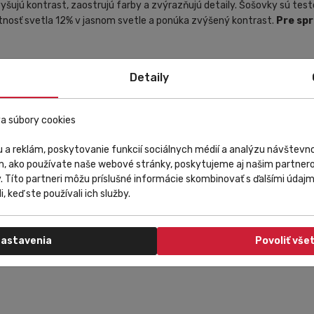
yšujú kontrast, zaostrujú farby a zvýrazňujú detaily. Šošovky sú te
tnosť svetla 12% v jasnom svetle a ponúka zvýšený kontrast.
Pre spr
Detaily
a súbory cookies
y prispôsobia vášmu jedinečnému tvaru tváre, bez výnimky.
 a reklám, poskytovanie funkcií sociálnych médií a analýzu návštev
zňujú detaily
m, ako používate naše webové stránky, poskytujeme aj našim partnero
e a výkon a taktiež zvyšuje priľnavosť
y. Títo partneri môžu príslušné informácie skombinovať s ďalšími údajmi
ohodlie, aby ste držali krok so životom na cestách
i, keď ste používali ich služby.
astavenia
Povoliť vše