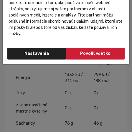
cookie. Informácie o tom, ako používate naše webové
MTB maratóny
stránky, poskytujeme aj našim partnerom v oblasti
triatlon
sociálnych médií, inzercie a analýzy. Títo partneri môžu
dlhé behy a ultra beh
príslušné informácie skombinovať s ďalšími údajmi, ktoré ste
vytrvalostné outdoor aktivity
im poskytli alebo ktoré od vás získali, keď ste používali ich
služby.
Nutričné hodnoty – Lemon
Nastavenia
Povoliť všetko
Na porciu
Výživové hodnoty
Na 100 g
(60 g)
1332 kJ /
799 kJ /
Energia
314 kcal
188 kcal
Tuky
0 g
0 g
z toho nasýtené
0 g
0 g
mastné kyseliny
Sacharidy
76 g
46 g