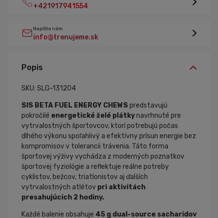
+421917941554
Napíšte nám
info@trenujeme.sk
Popis
SKU: SLG-131204
SIS BETA FUEL ENERGY CHEWS
predstavujú
pokročilé
energetické želé plátky
navrhnuté pre
vytrvalostných športovcov, ktorí potrebujú počas
dlhého výkonu spoľahlivý a efektívny prísun energie bez
kompromisov v tolerancii trávenia. Táto forma
športovej výživy vychádza z moderných poznatkov
športovej fyziológie a reflektuje reálne potreby
cyklistov, bežcov, triatlonistov aj ďalších
vytrvalostných atlétov
pri aktivitách
presahujúcich 2 hodiny.
Každé balenie obsahuje
45 g dual-source sacharidov