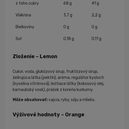
z toho cukry
68 g
41 g
Vláknina
3,7 g
2,2 g
Bielkoviny
0 g
0 g
Soľ
0,18 g
0,11 g
Zloženie – Lemon
Cukor, voda, glukózový sirup, fruktózový sirup,
želírujúca látka (pektín), aróma, regulátor kyslosti
(kyselina citrónová), leštiace látky (kokosový olej,
karnaubský vosk), prášok z koreňa kurkumy.
Môže obsahovať:
vajcia, ryby, sóju a mlieko.
Výživové hodnoty – Orange