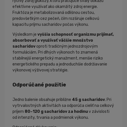
rýchly zdroj glukózy, ktorú pracujúce svaly dokážu
efektívne využívať ako okamžitý zdroj energie.
Fruktóza je metabolizovaná odlišnou cestou,
predovšetkým cez pečeň, čím rozširuje celkovú
kapacitu príjmu sacharidov počas výkonu.
Výsledkom je
vyššia schopnosť organizmu prijímať,
absorbovať a využívať väčšie množstvo
sacharidov
oproti tradičným jednozdrojovým
formuláciám. Pri dlhých výkonoch to znamená
stabilnejší energetický manažment, menšie riziko
energetického prepadu a jednoduchšie dodržiavanie
výkonovej výživovej stratégie.
Odporúčané použitie
Jedno balenie obsahuje približne
45 g sacharidov
. Pri
vytrvalostných aktivitách sa odporúča cieliť na celkový
príjem
80–120 g sacharidov za hodinu
v závislosti
od intenzity, trvania a podmienok výkonu.