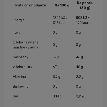
Na porciu
Nutričné hodnoty
Na 100 g
(60 g)
1346 kJ /
808 kJ /
Energia
317 kcal
190 kcal
Tuky
0 g
0 g
z toho nasýtené
0 g
0 g
mastné kyseliny
Sacharidy
77 g
46 g
z toho cukry
67 g
40 g
Vláknina
3,7 g
2,2 g
Bielkoviny
0 g
0 g
Soľ
0,18 g
0,11 g