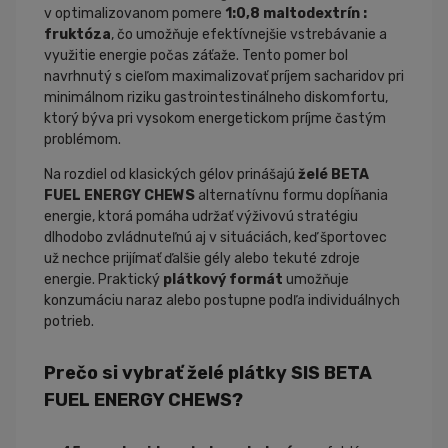
v optimalizovanom pomere
1:0,8 maltodextrín :
fruktóza
, čo umožňuje efektívnejšie vstrebávanie a
využitie energie počas záťaže. Tento pomer bol
navrhnutý s cieľom maximalizovať príjem sacharidov pri
minimálnom riziku gastrointestinálneho diskomfortu,
ktorý býva pri vysokom energetickom príjme častým
problémom.
Na rozdiel od klasických gélov prinášajú
želé BETA
FUEL ENERGY CHEWS
alternatívnu formu dopĺňania
energie, ktorá pomáha udržať výživovú stratégiu
dlhodobo zvládnuteľnú aj v situáciách, keď športovec
už nechce prijímať ďalšie gély alebo tekuté zdroje
energie. Praktický
plátkový formát
umožňuje
konzumáciu naraz alebo postupne podľa individuálnych
potrieb.
Prečo si vybrať želé plátky SIS BETA
FUEL ENERGY CHEWS?