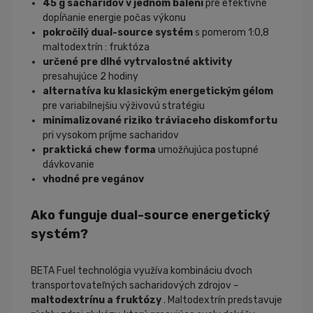
45 g sacharidov v jednom balení
pre efektívne
dopĺňanie energie počas výkonu
pokročilý dual-source systém
s pomerom 1:0,8
maltodextrín : fruktóza
určené pre dlhé vytrvalostné aktivity
presahujúce 2 hodiny
alternatíva ku klasickým energetickým gélom
pre variabilnejšiu výživovú stratégiu
minimalizované riziko tráviaceho diskomfortu
pri vysokom príjme sacharidov
praktická chew forma
umožňujúca postupné
dávkovanie
vhodné pre vegánov
Ako funguje dual-source energetický
systém?
BETA Fuel technológia využíva kombináciu dvoch
transportovateľných sacharidových zdrojov –
maltodextrínu a fruktózy
. Maltodextrín predstavuje