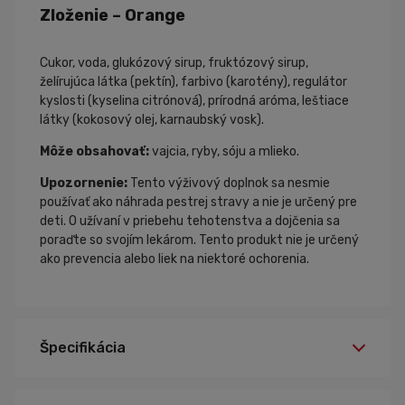
Zloženie – Orange
Cukor, voda, glukózový sirup, fruktózový sirup,
želírujúca látka (pektín), farbivo (karotény), regulátor
kyslosti (kyselina citrónová), prírodná aróma, leštiace
látky (kokosový olej, karnaubský vosk).
Môže obsahovať:
vajcia, ryby, sóju a mlieko.
Upozornenie:
Tento výživový doplnok sa nesmie
používať ako náhrada pestrej stravy a nie je určený pre
deti. O užívaní v priebehu tehotenstva a dojčenia sa
poraďte so svojím lekárom. Tento produkt nie je určený
ako prevencia alebo liek na niektoré ochorenia.
Špecifikácia
Pomaranč, Citrón
Príchuť: