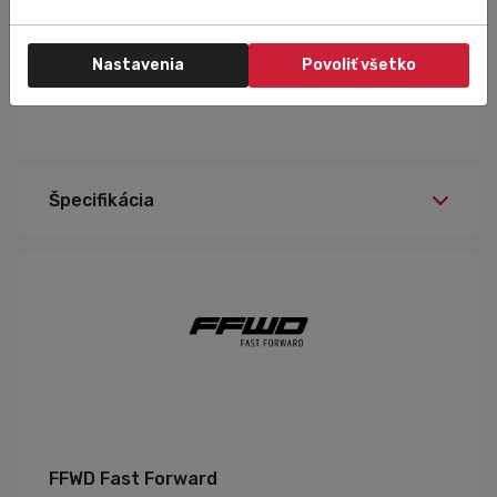
Hmotnost 1040 gramů.
Hmotností limit pro jezdce 120 kg.
Nastavenia
Povoliť všetko
Součástí balení je disk, bezdušová páska, bezdušový
ventilek, 90° adaptér pro nafouknutí a obal.
Špecifikácia
FFWD Fast Forward