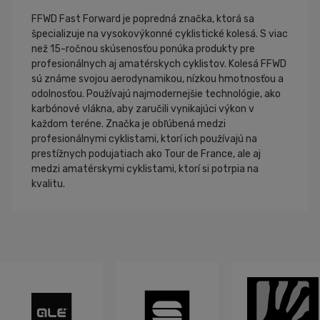
FFWD Fast Forward je popredná značka, ktorá sa
špecializuje na vysokovýkonné cyklistické kolesá. S viac
než 15-ročnou skúsenosťou ponúka produkty pre
profesionálnych aj amatérskych cyklistov. Kolesá FFWD
sú známe svojou aerodynamikou, nízkou hmotnosťou a
odolnosťou. Používajú najmodernejšie technológie, ako
karbónové vlákna, aby zaručili vynikajúci výkon v
každom teréne. Značka je obľúbená medzi
profesionálnymi cyklistami, ktorí ich používajú na
prestížnych podujatiach ako Tour de France, ale aj
medzi amatérskymi cyklistami, ktorí si potrpia na
kvalitu.