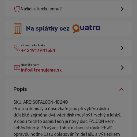
Našiel si lepšiu cenu?
Zákaznícka linka
+421917941554
Napíšte nám
info@trenujeme.sk
Popis
SKU: ARDISCFALCON-18248
Pro triatlonisty a časovkáře jsou při výběru disku
důležité zejména dvě věci: disk musí být rychlý a lehký.
V obou těchto aspektech je nový disc FALCON velmi
seběvědomý. Při vývoji tohoto discu strávilo FFWD
opravdu hodně času dolaďováním detailů a výsledkem