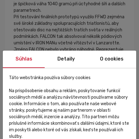
je špičková váha 1040 gramů při úctyhodné šíři a dalších
parametrech.
Při testování finálních prototypů využilo FFWD zejména
své široké základny spolupracujících triatlonistů, aby
otestovalo disc na nejtěžších tratích světa v reálných
podmínkách. FALCON tak absolvoval několik pódiových
umístění v IRON MANu včetně vítězství v Lanzarotte.
Jméno FALCON nebylo vybráno náhodně. Reprezentuje
nejvyšší formu rychlosti a závodního ducha. Část
Súhlas
Detaily
O cookies
motta "Go Fast" bude vždy spojena s pojmem FFWD
FALCON.
Táto webstránka používa súbory cookies
Plášťové provedení plně kompatibilní s bezdušovým
Na prispôsobenie obsahu a reklám, poskytovanie funkcií
systémem.
sociálnych médií a analýzu návštevnosti používame súbory
Určeno pro kotoučové brzdy s rozhraním CenterLock.
cookie. Informácie o tom, ako používate naše webové
Rozměr pevné osy 12x142 mm.
stránky, poskytujeme aj našim partnerom v oblasti
Náboje FFWD s ratchet systémem a low friction
sociálnych médií, inzercie a analýzy. Títo partneri môžu
ložisky.
príslušné informácie skombinovať s ďalšími údajmi, ktoré ste
Šíře ráfku 28 mm vnější a 21 mm vnitřní.
im poskytli alebo ktoré od vás získali, keď ste používali ich
Doporučené obutí 23-30 mm při maximálním tlaku
služby.
8,3 baru.