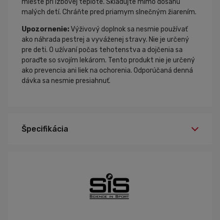
mieste pri izbovej teplote. Skladujte mimo dosahu
malých detí. Chráňte pred priamym slnečným žiarením.
Upozornenie:
Výživový doplnok sa nesmie používať
ako náhrada pestrej a vyváženej stravy. Nie je určený
pre deti. O užívaní počas tehotenstva a dojčenia sa
poraďte so svojím lekárom. Tento produkt nie je určený
ako prevencia ani liek na ochorenia. Odporúčaná denná
dávka sa nesmie presiahnuť.
Špecifikácia
čokoláda, Vanilka
Príchuť: