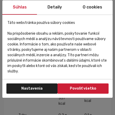
(40 %), kakaový prášok so zníženým obsahom tuku,
Súhlas
Detaily
O cookies
arómy, L-leucín, chlorid sodný, sladidlo sukralóza, zmes
vitamínov a minerálov (vitamín C, niacín,
pyrofosforečnan železitý, vitamín E, síran zinočnatý,
Táto webstránka používa súbory cookies
kyselina pantoténová, vitamín B6, vitamín B2, vitamín
B1, kyselina listová, jodid draselný, biotín, vitamín B12),
Na prispôsobenie obsahu a reklám, poskytovanie funkcií
zahusťovadlo xantánová guma.
sociálnych médií a analýzu návštevnosti používame súbory
cookie. Informácie o tom, ako používate naše webové
Výživové údaje – príchuť Jahoda
stránky, poskytujeme aj našim partnerom v oblasti
sociálnych médií, inzercie a analýzy. Títo partneri môžu
príslušné informácie skombinovať s ďalšími údajmi, ktoré ste
Na
im poskytli alebo ktoré od vás získali, keď ste používali ich
Výživové
Na
porciu
služby.
údaje
100 g
(50 g)
1505
Nastavenia
Povoliť všetko
753 kJ
kJ /
Energia
/ 178
357
kcal
kcal