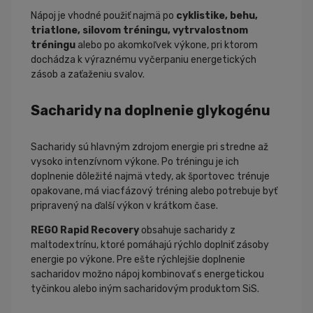
Nápoj je vhodné použiť najmä po
cyklistike, behu,
triatlone, silovom tréningu, vytrvalostnom
tréningu
alebo po akomkoľvek výkone, pri ktorom
dochádza k výraznému vyčerpaniu energetických
zásob a zaťaženiu svalov.
Sacharidy na doplnenie glykogénu
Sacharidy sú hlavným zdrojom energie pri stredne až
vysoko intenzívnom výkone. Po tréningu je ich
doplnenie dôležité najmä vtedy, ak športovec trénuje
opakovane, má viacfázový tréning alebo potrebuje byť
pripravený na ďalší výkon v krátkom čase.
REGO Rapid Recovery
obsahuje sacharidy z
maltodextrínu, ktoré pomáhajú rýchlo doplniť zásoby
energie po výkone. Pre ešte rýchlejšie doplnenie
sacharidov možno nápoj kombinovať s energetickou
tyčinkou alebo iným sacharidovým produktom SiS.