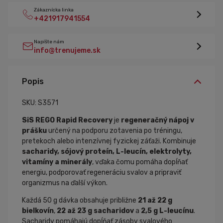
Zákaznícka linka
+421917941554
Napíšte nám
info@trenujeme.sk
Popis
SKU: S3571
SiS REGO Rapid Recovery
je
regeneračný nápoj v
prášku
určený na podporu zotavenia po tréningu,
pretekoch alebo intenzívnej fyzickej záťaži. Kombinuje
sacharidy, sójový proteín, L-leucín, elektrolyty,
vitamíny a minerály
, vďaka čomu pomáha dopĺňať
energiu, podporovať regeneráciu svalov a pripraviť
organizmus na ďalší výkon.
Každá 50 g dávka obsahuje približne
21 až 22 g
bielkovín
,
22 až 23 g sacharidov
a
2,5 g L-leucínu
.
Sacharidy pomáhajú dopĺňať zásoby svalového