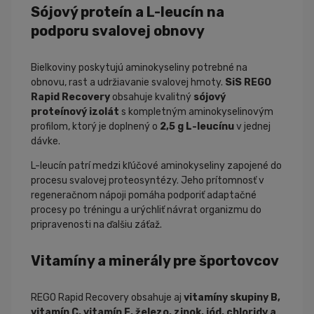
Sójový proteín a L-leucín na
podporu svalovej obnovy
Bielkoviny poskytujú aminokyseliny potrebné na
obnovu, rast a udržiavanie svalovej hmoty.
SiS REGO
Rapid Recovery
obsahuje kvalitný
sójový
proteínový izolát
s kompletným aminokyselinovým
profilom, ktorý je doplnený o
2,5 g L-leucínu
v jednej
dávke.
L-leucín patrí medzi kľúčové aminokyseliny zapojené do
procesu svalovej proteosyntézy. Jeho prítomnosť v
regeneračnom nápoji pomáha podporiť adaptačné
procesy po tréningu a urýchliť návrat organizmu do
pripravenosti na ďalšiu záťaž.
Vitamíny a minerály pre športovcov
REGO Rapid Recovery obsahuje aj
vitamíny skupiny B,
vitamín C, vitamín E, železo, zinok, jód, chloridy a