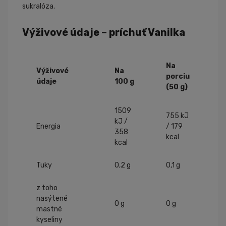
sukralóza.
Výživové údaje – príchuť Vanilka
Na
Výživové
Na
porciu
údaje
100 g
(50 g)
1509
755 kJ
kJ /
Energia
/ 179
358
kcal
kcal
Tuky
0,2 g
0,1 g
z toho
nasýtené
0 g
0 g
mastné
kyseliny