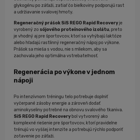
glykogénu po záťaži, zatiaľ čo bielkoviny podporujú rast
a udržiavanie svalovej hmoty.
Regeneračný prášok SiS REGO Rapid Recovery
je
vyrobený zo
sójového proteínového izolátu
, preto
je vhodný aj pre športovcov, ktorí sa vyhýbajú laktóze
alebo hľadajú rastlinný regeneračný nápoj po výkone.
Prášok sa mieša s vodou, nie s mliekom, aby sa
zachovala jeho optimálna vstrebateľnosť.
Regenerácia po výkone v jednom
nápoji
Po intenzívnom tréningu telo potrebuje doplniť
vyčerpané zásoby energie a zároveň dodať
aminokyseliny potrebné na obnovu svalového tkaniva.
SiS REGO Rapid Recovery
bol vytvorený ako
komplexné riešenie pre športovcov, ktorí pravidelne
trénujú vo vyššej intenzite a potrebujú rýchlo podporiť
zotavenie po záťaži.