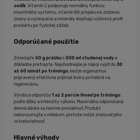
sodík
. Vitamín C podporuje normálnu funkciu
imunitného systému, vitamín B6 prispieva k zníženiu
únavy a vyčerpania a minerály dopĺňajú výživový profil
produktu po fyzickej záťaži.
Odporúčané použitie
Zmiešajte
50 g prášku
s
500 ml studenej vody
a
dôkladne pretrepte. Najvhodnejšie je nápoj vypiť do
30
až 60 minút po tréningu
, keď je organizmus
pripravený efektívne prijímať živiny potrebné na
regeneráciu.
Výrobca odporúča
1 až 2 porcie ihneď po tréningu
podľa dĺžky a intenzity výkonu. Maximálna odporúčaná
denná dávka sa nesmie presiahnuť. Produkt
nekonzumujte s mliekom, pretože môže znižovať jeho
vstrebateľnosť.
Hlavné výhody