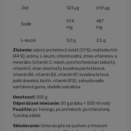
Jód
123 µg
61,9 µg
974
487
Sodík
mg
mg
L-leucín
5,0 g
2,5 g
Zloženie:
sójový proteínový izolát (51 %), maltodextrín
(44 %), arómy, L-leucín, chlorid sodný, zmes vitamínov a
minerálov (vitamín C, niacín, pyrofosforečnan železitý,
vitamín E, síran zinočnatý, kyselina pantoténová,
vitamín B6, vitamín B2, vitamín B1, kyselina listová,
jodid draselný, biotín, vitamín B12), zahusťovadlo
xantánová guma, sladidlo sukralóza.
Hmotnosť:
500 g
Odporúčané miešanie:
50 g prášku + 500 ml vody
Použitie:
po tréningu, po pretekoch, po intenzívnej
fyzickej záťaži
Skladovanie:
Uchovávajte na suchom a tmavom