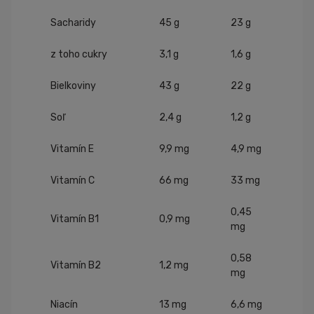
Sacharidy
45 g
23 g
z toho cukry
3,1 g
1,6 g
Bielkoviny
43 g
22 g
Soľ
2,4 g
1,2 g
Vitamín E
9,9 mg
4,9 mg
Vitamín C
66 mg
33 mg
0,45
Vitamín B1
0,9 mg
mg
0,58
Vitamín B2
1,2 mg
mg
Niacín
13 mg
6,6 mg