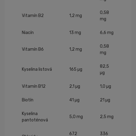
0,58
Vitamín B2
1,2 mg
mg
Niacín
13 mg
6,6 mg
0,58
Vitamín B6
1,2 mg
mg
82,5
Kyselina listová
165 µg
µg
Vitamín B12
2,1 µg
1,0 µg
Biotín
41 µg
21 µg
Kyselina
5,0 mg
2,5 mg
pantoténová
672
336