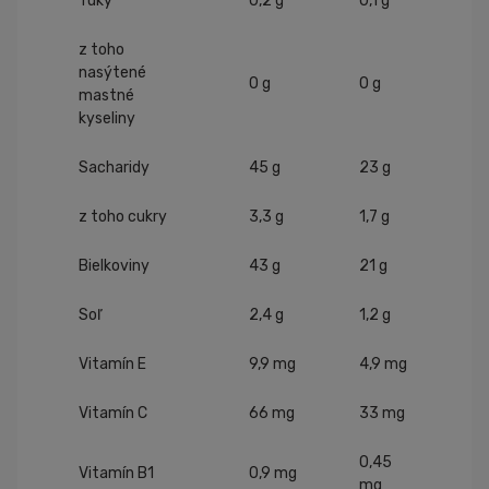
Tuky
0,2 g
0,1 g
z toho
nasýtené
0 g
0 g
mastné
kyseliny
Sacharidy
45 g
23 g
z toho cukry
3,3 g
1,7 g
Bielkoviny
43 g
21 g
Soľ
2,4 g
1,2 g
Vitamín E
9,9 mg
4,9 mg
Vitamín C
66 mg
33 mg
0,45
Vitamín B1
0,9 mg
mg