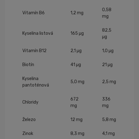
0,58
Vitamín B6
1,2 mg
mg
82,5
Kyselina listová
165 µg
µg
Vitamín B12
2,1 µg
1,0 µg
Biotín
41 µg
21 µg
Kyselina
5,0 mg
2,5 mg
pantoténová
672
336
Chloridy
mg
mg
Železo
12 mg
5,8 mg
Zinok
8,3 mg
4,1 mg