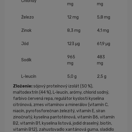
Chloridy
mg
mg
Železo
12 mg
5,8 mg
Zinok
8,3 mg
4,1 mg
Jód
123 µg
61,9 µg
965
483
Sodík
mg
mg
L-leucín
5,0 g
2,5 g
Zloženie:
sójový proteínový izolát (50 %),
maltodextrín (44 %), L-leucín, arómy, chlorid sodný,
farbivo červená repa, regulátor kyslosti kyselina
citrónová, zmes vitamínov a minerálov (vitamín C,
niacín, pyrofosforečnan železitý, vitamín E, síran
zinočnatý, kyselina pantoténová, vitamín B6, vitamín
B2, vitamín B1, kyselina listová, jodid draselný, biotín,
vitamín B12), zahusťovadlo xantánová guma, sladidlo