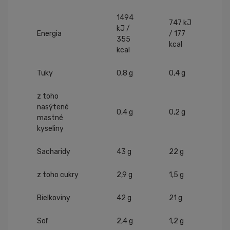
1494
747 kJ
kJ /
Energia
/ 177
355
kcal
kcal
Tuky
0,8 g
0,4 g
z toho
nasýtené
0,4 g
0,2 g
mastné
kyseliny
Sacharidy
43 g
22 g
z toho cukry
2,9 g
1,5 g
Bielkoviny
42 g
21 g
Soľ
2,4 g
1,2 g