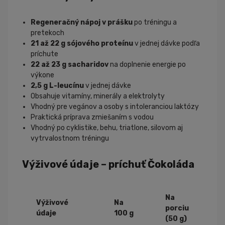
Regeneračný nápoj v prášku
po tréningu a
pretekoch
21 až 22 g sójového proteínu
v jednej dávke podľa
príchute
22 až 23 g sacharidov
na doplnenie energie po
výkone
2,5 g L-leucínu
v jednej dávke
Obsahuje vitamíny, minerály a elektrolyty
Vhodný pre vegánov a osoby s intoleranciou laktózy
Praktická príprava zmiešaním s vodou
Vhodný po cyklistike, behu, triatlone, silovom aj
vytrvalostnom tréningu
Výživové údaje – príchuť Čokoláda
Na
Výživové
Na
porciu
údaje
100 g
(50 g)