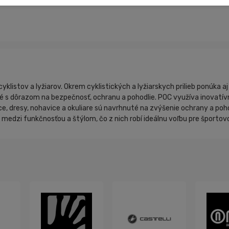
listov a lyžiarov. Okrem cyklistických a lyžiarskych prilieb ponúka aj 
é s dôrazom na bezpečnosť, ochranu a pohodlie. POC využíva inovatív
vice, dresy, nohavice a okuliare sú navrhnuté na zvýšenie ochrany a poho
dzi funkčnosťou a štýlom, čo z nich robí ideálnu voľbu pre športovcov