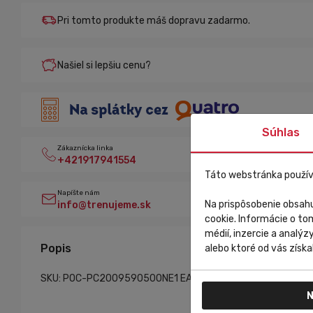
Pri tomto produkte máš dopravu zadarmo.
Našiel si lepšiu cenu?
Súhlas
Zákaznícka linka
+421917941554
Táto webstránka použív
Napíšte nám
Na prispôsobenie obsahu
info@trenujeme.sk
cookie. Informácie o to
médií, inzercie a analýz
Popis
alebo ktoré od vás získal
SKU: POC-PC200959050ONE1
EAN: 7325549989450
N