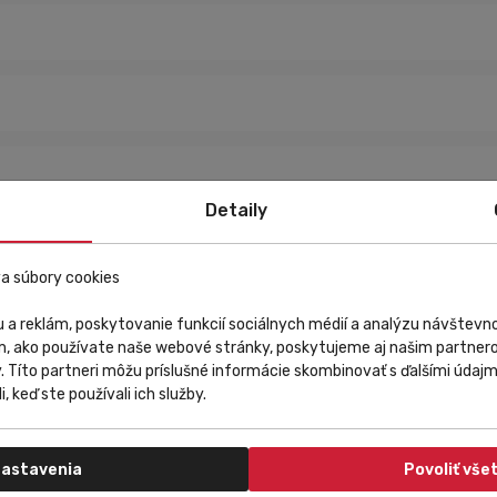
Detaily
a súbory cookies
 a reklám, poskytovanie funkcií sociálnych médií a analýzu návštev
m, ako používate naše webové stránky, poskytujeme aj našim partnero
y. Títo partneri môžu príslušné informácie skombinovať s ďalšími údajmi
i, keď ste používali ich služby.
astavenia
Povoliť vše