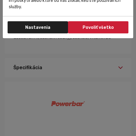
im poskytli alebo ktoré od vás získali, keď ste používali ich
Magnézium
250
mg
1000
mg
služby.
Zloženie
voda, magnéziový koncentrát, pomarančová šťava z
koncentrátu, kyselina citrónová,konzervačné látky
Nastavenia
Povoliť všetko
(sorban draselný), sladidlá (sodíkový cyklamát,
acesulfám K, sacharín sodný), esencie, vitamín B6
Špecifikácia