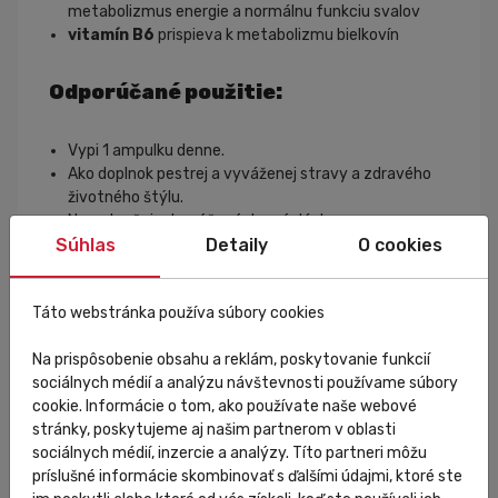
metabolizmus energie a normálnu funkciu svalov
vitamín B6
prispieva k metabolizmu bielkovín
Odporúčané použitie:
Vypi 1 ampulku denne.
Ako doplnok pestrej a vyváženej stravy a zdravého
životného štýlu.
Neprekračuj odporúčanú dennú dávku.
Súhlas
Uschovávaj mimo dosahu detí.
Detaily
O cookies
PowerBar Magnesium Liquid Ampulka 25ml
Veľkosť 1 dávky: 25 ml
Táto webstránka používa súbory cookies
Veľkosť balenia: 25 ml
Na prispôsobenie obsahu a reklám, poskytovanie funkcií
Nutričné hodnoty
1 dávka
(25 ml)
100 ml
sociálnych médií a analýzu návštevnosti používame súbory
Energetická hodnota
35
kJ
/
38
kcal
139
kJ
/
32
kcal
cookie. Informácie o tom, ako používate naše webové
Tuky
<0,1
g
<0,1
g
stránky, poskytujeme aj našim partnerom v oblasti
Sacharidy
0,6
g
2,3
g
sociálnych médií, inzercie a analýzy. Títo partneri môžu
Bielkoviny
<0,1
g
0,2
g
príslušné informácie skombinovať s ďalšími údajmi, ktoré ste
Vitamín B6
0,35
mg
2
mg