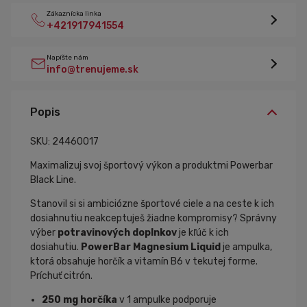
Zákaznícka linka
+421917941554
Napíšte nám
info@trenujeme.sk
Popis
SKU: 24460017
Maximalizuj svoj športový výkon a produktmi Powerbar
Black Line.
Stanovil si si ambiciózne športové ciele a na ceste k ich
dosiahnutiu neakceptuješ žiadne kompromisy? Správny
výber
potravinových
doplnkov
je kľúč k ich
dosiahutiu.
PowerBar Magnesium Liquid
je ampulka,
ktorá obsahuje horčík a vitamín B6 v tekutej forme.
Príchuť citrón.
250 mg horčíka
v 1 ampulke podporuje