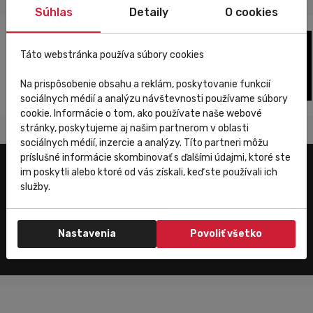
Súhlas
Detaily
O cookies
Táto webstránka používa súbory cookies
Na prispôsobenie obsahu a reklám, poskytovanie funkcií
sociálnych médií a analýzu návštevnosti používame súbory
cookie. Informácie o tom, ako používate naše webové
stránky, poskytujeme aj našim partnerom v oblasti
sociálnych médií, inzercie a analýzy. Títo partneri môžu
príslušné informácie skombinovať s ďalšími údajmi, ktoré ste
im poskytli alebo ktoré od vás získali, keď ste používali ich
Užitočné odkazy
služby.
E-shop
Trenujeme
Nastavenia
Povoliť všetko
Zákaznícky servis