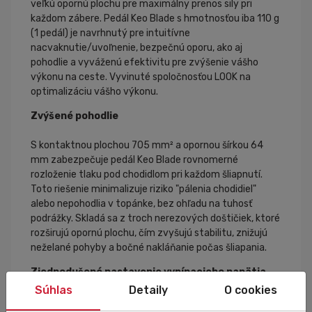
veľkú opornú plochu pre maximálny prenos sily pri
každom zábere. Pedál Keo Blade s hmotnosťou iba 110 g
(1 pedál) je navrhnutý pre intuitívne
nacvaknutie/uvoľnenie, bezpečnú oporu, ako aj
pohodlie a vyváženú efektivitu pre zvýšenie vášho
výkonu na ceste. Vyvinuté spoločnosťou LOOK na
optimalizáciu vášho výkonu.
Zvýšené pohodlie
S kontaktnou plochou 705 mm² a opornou šírkou 64
mm zabezpečuje pedál Keo Blade rovnomerné
rozloženie tlaku pod chodidlom pri každom šliapnutí.
Toto riešenie minimalizuje riziko "pálenia chodidiel"
alebo nepohodlia v topánke, bez ohľadu na tuhosť
podrážky. Skladá sa z troch nerezových doštičiek, ktoré
rozširujú opornú plochu, čím zvyšujú stabilitu, znižujú
neželané pohyby a bočné nakláňanie počas šliapania.
Zjednodušené nastavenie vypínacieho napätia
Súhlas
Detaily
O cookies
Technológia Blade ponúka 4 úrovne napätia: