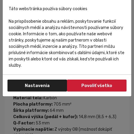
08/12/16/20. V priebehu menej ako 30 sekúnd,
pomocou jedného špeciálneho nástroja, môžete
Táto webstránka používa súbory cookies
vymeniť list a zvoliť si ideálne predpätie.
Na prispôsobenie obsahu a reklám, poskytovanie funkcií
Aerodynamický dizajn
sociálnych médií a analýzu návštevnosti používame súbory
cookie. Informácie o tom, ako používate naše webové
Nový tvar optimalizuje prednú časť a vyhladzuje
stránky, poskytujeme aj našim partnerom v oblasti
prechod medzi topánkou a pedálom, čím znižuje
sociálnych médií, inzercie a analýzy. Títo partneri môžu
aerodynamický odpor. Elegantné línie listu harmonicky
príslušné informácie skombinovať s ďalšími údajmi, ktoré ste
ladia s dizajnom a posúvajú Keo Blade na vrchol svojej
im poskytli alebo ktoré od vás získali, keď ste používali ich
kategórie z hľadiska aerodynamiky. Toto spojenie
služby.
estetiky a funkčnosti nanovo definuje výkonnostné
štandardy pre náročných cyklistov.
Osa pedálu:
Chromoly+
Nastavenia
Povoliť všetko
Technológia:
Blade
Materiál tela:
Karbón
Plocha platformy:
705 mm²
Šírka platformy:
64 mm
Celková výška (pedál + kufor):
14,8 mm (8,5 + 6,3)
Q-Factor:
53 mm
Vypínacie napätie:
Z výroby 08 (možnosť dokúpiť