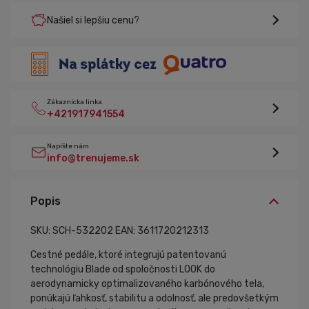
Našiel si lepšiu cenu?
Zákaznícka linka
+421917941554
Napíšte nám
info@trenujeme.sk
Popis
SKU: SCH-532202
EAN: 3611720212313
Cestné pedále, ktoré integrujú patentovanú
technológiu Blade od spoločnosti LOOK do
aerodynamicky optimalizovaného karbónového tela,
ponúkajú ľahkosť, stabilitu a odolnosť, ale predovšetkým