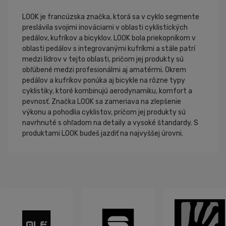
LOOK je francúzska značka, ktorá sa v cyklo segmente
preslávila svojimi inováciami v oblasti cyklistických
pedálov, kufríkov a bicyklov. LOOK bola priekopníkom v
oblasti pedálov s integrovanými kufríkmi a stále patrí
medzi lídrov v tejto oblasti, pričom jej produkty sú
obľúbené medzi profesionálmi aj amatérmi. Okrem
pedálov a kufríkov ponúka aj bicykle na rôzne typy
cyklistiky, ktoré kombinujú aerodynamiku, komfort a
pevnosť. Značka LOOK sa zameriava na zlepšenie
výkonu a pohodlia cyklistov, pričom jej produkty sú
navrhnuté s ohľadom na detaily a vysoké štandardy. S
produktami LOOK budeš jazdiť na najvyššej úrovni.