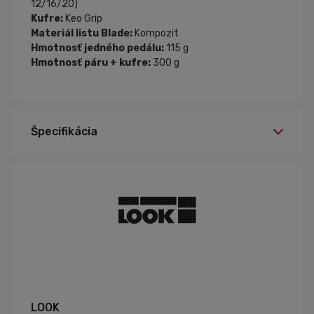
12/16/20)
Kufre:
Keo Grip
Materiál listu Blade:
Kompozit
Hmotnosť jedného pedálu:
115 g
Hmotnosť páru + kufre:
300 g
Špecifikácia
08 / 53 mm
Varianty:
LOOK