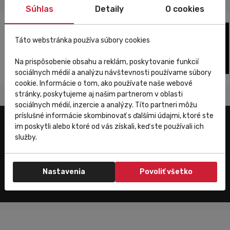
Súhlas
Detaily
O cookies
Táto webstránka používa súbory cookies
Na prispôsobenie obsahu a reklám, poskytovanie funkcií
sociálnych médií a analýzu návštevnosti používame súbory
cookie. Informácie o tom, ako používate naše webové
stránky, poskytujeme aj našim partnerom v oblasti
sociálnych médií, inzercie a analýzy. Títo partneri môžu
príslušné informácie skombinovať s ďalšími údajmi, ktoré ste
im poskytli alebo ktoré od vás získali, keď ste používali ich
Užitočné odkazy
služby.
E-shop
Trenujeme
Nastavenia
Povoliť všetko
Zákaznícky servis