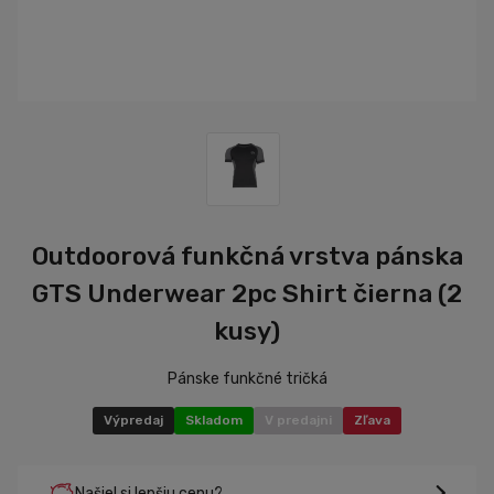
Outdoorová funkčná vrstva pánska
GTS Underwear 2pc Shirt čierna (2
kusy)
Pánske funkčné tričká
Výpredaj
Skladom
V predajni
Zľava
Našiel si lepšiu cenu?