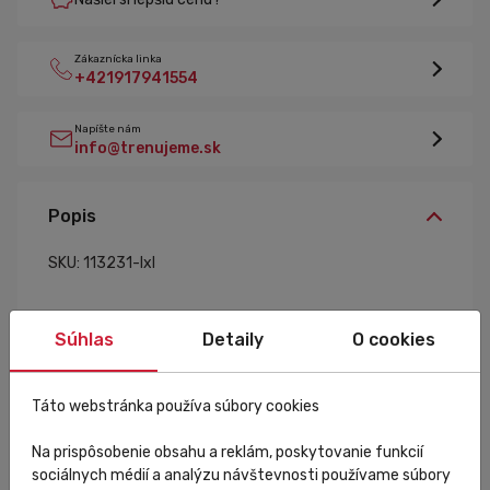
Zákaznícka linka
+421917941554
Napíšte nám
info@trenujeme.sk
Popis
SKU: 113231-lxl
Súhlas
Detaily
O cookies
Špecifikácia
Táto webstránka používa súbory cookies
L/XL
Veľkosť:
Na prispôsobenie obsahu a reklám, poskytovanie funkcií
sociálnych médií a analýzu návštevnosti používame súbory