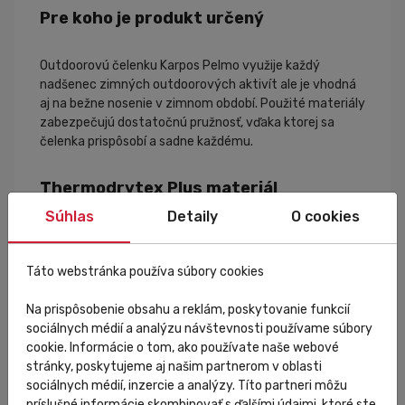
Pre koho je produkt určený
Outdoorovú čelenku Karpos Pelmo využije každý
nadšenec zimných outdoorových aktivít ale je vhodná
aj na bežne nosenie v zimnom období. Použité materiály
zabezpečujú dostatočnú pružnosť, vďaka ktorej sa
čelenka prispôsobí a sadne každému.
Thermodrytex Plus materiál
Súhlas
Detaily
O cookies
Vďaka mimoriadne elastickej a tenkej vnútornej vrstve
z česaného flísu je táto tkanina ideálna v prípadoch, keď
Táto webstránka používa súbory cookies
sa vyžaduje
vysoká hrejivosť
a flexibilita materiálu.
84% Nylonu a 16% Lycry zabezpečuje jej jemnosť a
Na prispôsobenie obsahu a reklám, poskytovanie funkcií
pružnosť. Povrch tkaniny je ošetrený silikónovou
sociálnych médií a analýzu návštevnosti používame súbory
úpravou, ktorá poskytuje čiastočnú odolnosť voči vode.
cookie. Informácie o tom, ako používate naše webové
stránky, poskytujeme aj našim partnerom v oblasti
Špecifikácia
sociálnych médií, inzercie a analýzy. Títo partneri môžu
príslušné informácie skombinovať s ďalšími údajmi, ktoré ste