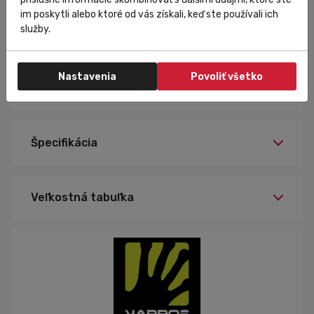
im poskytli alebo ktoré od vás získali, keď ste používali ich
Šport/použitie: ski mountaineering, mountaineering,
služby.
climbing, trail running, mountain bike, trekking
Pohlavie/typ: unisex
Farba: forest/kiwi colada
Sezóna/obdobie: jeseň, zima
Nastavenia
Povoliť všetko
Špecifikácia
Veľkostná tabuľka