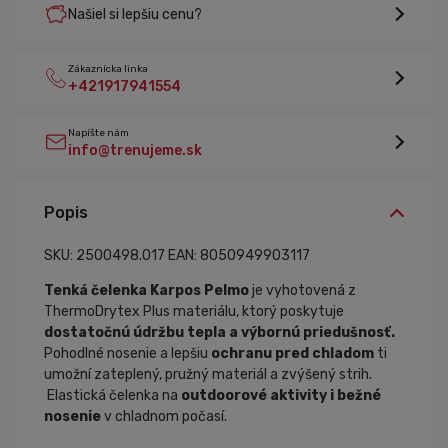
Našiel si lepšiu cenu?
Zákaznícka linka
+421917941554
Napíšte nám
info@trenujeme.sk
Popis
SKU: 2500498.017
EAN: 8050949903117
Tenká čelenka Karpos Pelmo
je vyhotovená z
ThermoDrytex Plus materiálu, ktorý poskytuje
dostatočnú údržbu tepla a výbornú priedušnosť.
Pohodlné nosenie a lepšiu
ochranu pred chladom
ti
umožní zateplený, pružný materiál a zvýšený strih.
Elastická čelenka na
outdoorové aktivity i bežné
nosenie
v chladnom počasí.