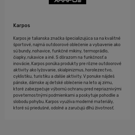
Karpos
Karpos je talianska značka špecializujúca sa na kvalitné
športové, najmä outdoorové oblečenie a vybavenie ako
sú bundy, nohavice, funkčné mikiny, termoprádlo,
čiapky, rukavice a iné. S dôrazom na funkčnosť a
inovácie, Karpos ponúka produkty pre rôzne outdoorové
aktivity ako lyžovanie, skialpinizmus, horolezectvo,
cyklistiku, turistiku a ďalšie aktivity. V ponuke nájdeš
pánske, dámske aj detské oblečenie na leto aj zimu,
ktoré zabezpečuje výbornú ochranu pred nepriaznivými
poveternostnými podmienkami a poskytuje pohodlie a
slobodu pohybu. Karpos využíva moderné materiály,
ktoré sú priedušné, odolné a zaručujú dlhú životnosť.