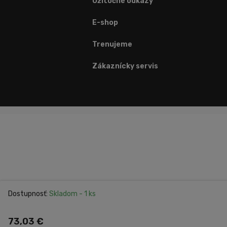
Užitočné odkazy
E-shop
Trenujeme
Zákaznícky servis
Dostupnosť:
Skladom
- 1 ks
73,03 €
Nastavenie cookies