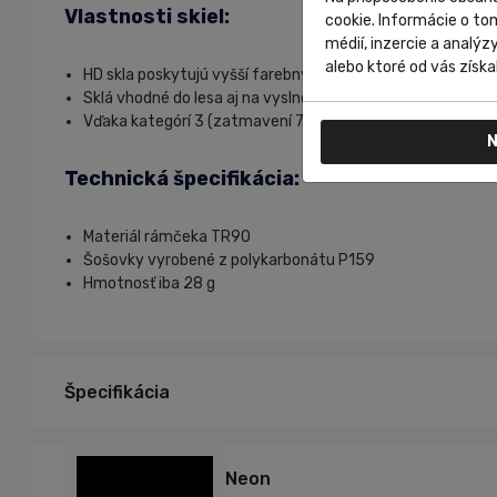
Vlastnosti skiel:
cookie. Informácie o to
médií, inzercie a analýz
alebo ktoré od vás získal
HD skla poskytujú vyšší farebný kontrast.
Sklá vhodné do lesa aj na vyslnené miesta.
Vďaka kategórí 3 (zatmavení 75-90 %) vhodné aj do veľmi
N
Technická špecifikácia:
Materiál rámčeka TR90
Šošovky vyrobené z polykarbonátu P159
Hmotnosť iba 28 g
Špecifikácia
biela
Farba:
Neon