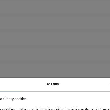
Detaily
om elegantný nádych a vďaka precíznemu tvarovaniu aj veľmi príjemný 
 vlastnosti. Okuliare majú rámik z veľmi odolného
grilamidu TR 90
a
a súbory cookies
el z radov PHOTOTRONIC, MIRRORTRONIC a HD. Okuliare sú navrhované,
 a reklám, poskytovanie funkcií sociálnych médií a analýzu návštev