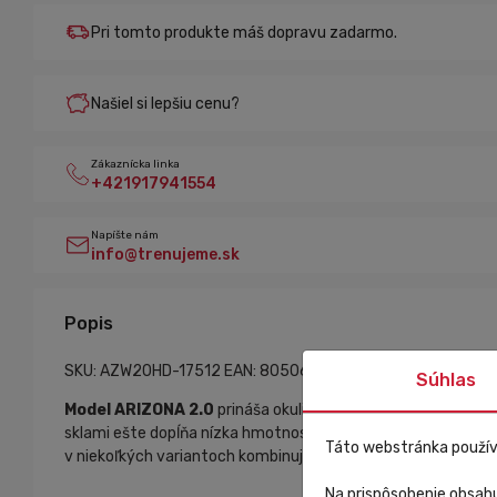
Pri tomto produkte máš dopravu zadarmo.
Našiel si lepšiu cenu?
Zákaznícka linka
+421917941554
Napíšte nám
info@trenujeme.sk
Popis
SKU: AZW20HD-17512
EAN: 8050612346159
Súhlas
Model ARIZONA 2.0
prináša okuliare, ktorý dodáva okuliar
sklami ešte dopĺňa nízka hmotnosť a veľmi dobré pozorovacie
Táto webstránka použív
v niekoľkých variantoch kombinujúcich škálu rámčekov a ski
Na prispôsobenie obsahu