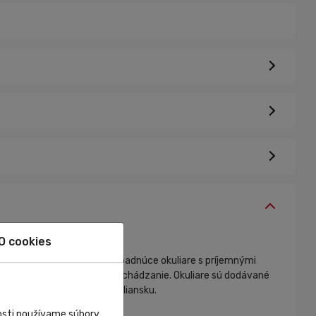
O cookies
pocit pri nosení. Dokonale padnúce okuliare s príjemnými
 vydržia tak aj hrubšie zaobchádzanie. Okuliare sú dodávané
 testované a vyrábané v Taliansku.
nosti používame súbory