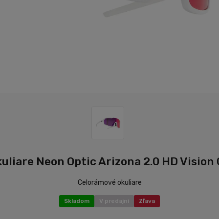
uliare Neon Optic Arizona 2.0 HD Vision C
Celorámové okuliare
Skladom
V predajni
Zľava