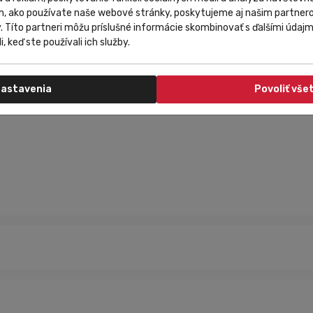
m, ako používate naše webové stránky, poskytujeme aj našim partnero
y. Títo partneri môžu príslušné informácie skombinovať s ďalšími údajmi
i, keď ste používali ich služby.
 slnečných dní.
astavenia
Povoliť vše