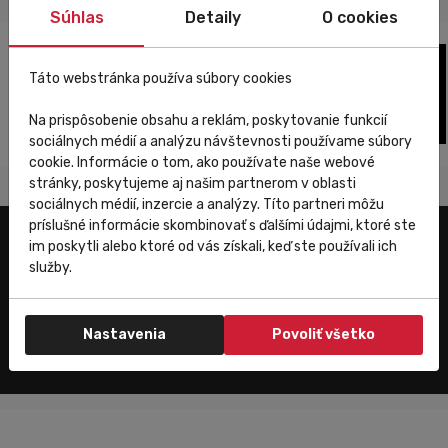
Súhlas
Detaily
O cookies
Táto webstránka používa súbory cookies
Na prispôsobenie obsahu a reklám, poskytovanie funkcií
sociálnych médií a analýzu návštevnosti používame súbory
cookie. Informácie o tom, ako používate naše webové
stránky, poskytujeme aj našim partnerom v oblasti
sociálnych médií, inzercie a analýzy. Títo partneri môžu
príslušné informácie skombinovať s ďalšími údajmi, ktoré ste
im poskytli alebo ktoré od vás získali, keď ste používali ich
Užitočné odkazy
služby.
E-shop
Trenujeme
Nastavenia
Povoliť všetko
Zákaznícky servis