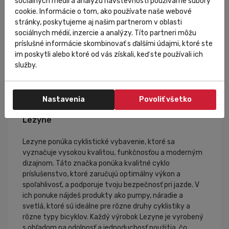
sociálnych médií a analýzu návštevnosti používame súbory
cookie. Informácie o tom, ako používate naše webové
stránky, poskytujeme aj našim partnerom v oblasti
sociálnych médií, inzercie a analýzy. Títo partneri môžu
príslušné informácie skombinovať s ďalšími údajmi, ktoré ste
im poskytli alebo ktoré od vás získali, keď ste používali ich
služby.
Nastavenia
Povoliť všetko
Lezyne
Lezyne ponúka cyklistické vybavenie, ktoré sa
vyznačuje vysokou kvalitou, funkčnosťou a moderným
dizajnom. Táto značka ponúka kvalitné cyklo
príslušenstvo, ktoré zaručujú optimálny výkon a
spoľahlivosť, a podporuje tvoju bezpečnosť pri jazde. V
ich ponuke nájdeš produkty ako pumpy, náradie a
svetlá, ktoré sú ideálne pre rôzne druhy cyklistiky a
rôzne typy bicyklov. Každý výrobok Lezyne je vyrobený
s ohľadom na odolnosť a jednoduchosť použitia, čo