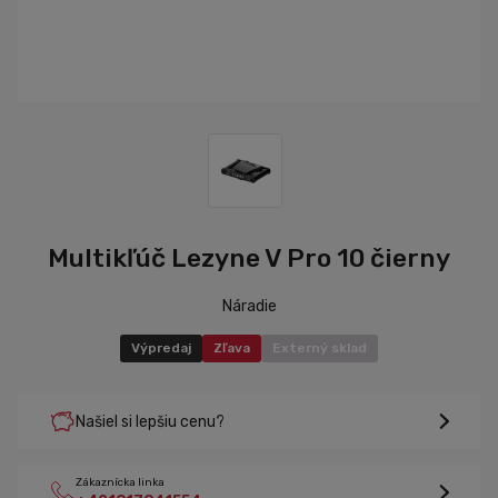
Multikľúč Lezyne V Pro 10 čierny
Náradie
Výpredaj
Zľava
Externý sklad
Našiel si lepšiu cenu?
Zákaznícka linka