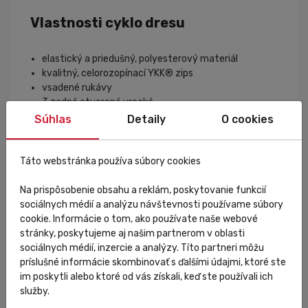
Vlastnosti cyklo dresu
elastický a priedušný, polyesterový materiál
kvalitný, celorozopínací YKK® zips
vsadené rukávy
3 zadné otvorené vrecká
Súhlas
Detaily
O cookies
Sportful
Táto webstránka používa súbory cookies
Taliansky výrobca športového oblečenia (bežecké
lyžovanie,
cyklistika
, outdoor). Pri výrobe používa
Na prispôsobenie obsahu a reklám, poskytovanie funkcií
inovatívne technológie a kvalitné materiály. S cieľom
sociálnych médií a analýzu návštevnosti používame súbory
dosiahnuť
špičkové cyklooblečenie
spolupracuje
cookie. Informácie o tom, ako používate naše webové
firma s profesionálnymi
cyklistami
už viac ako 60
stránky, poskytujeme aj našim partnerom v oblasti
rokov. Okrem talianskej reprezentácie v bežeckom
sociálnych médií, inzercie a analýzy. Títo partneri môžu
lyžovaní a biatlone oblieka aj cyklistický tím
príslušné informácie skombinovať s ďalšími údajmi, ktoré ste
TotalEnergies.
im poskytli alebo ktoré od vás získali, keď ste používali ich
služby.