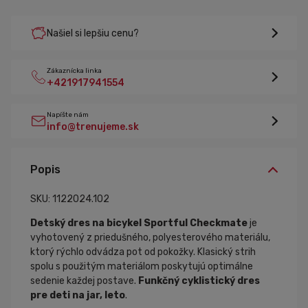
Našiel si lepšiu cenu?
Zákaznícka linka
+421917941554
Napíšte nám
info@trenujeme.sk
Popis
SKU: 1122024.102
Detský dres na bicykel Sportful Checkmate
je
vyhotovený z priedušného, polyesterového materiálu,
ktorý rýchlo odvádza pot od pokožky. Klasický strih
spolu s použitým materiálom poskytujú optimálne
sedenie každej postave.
Funkčný
cyklistický dres
pre deti na jar, leto
.