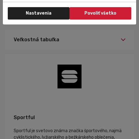
Nastavenia
Povoliť všetko
Špecifikácia
Veľkostná tabuľka
Sportful
Sportful je svetovo známa značka športového, najmä
cyklistického, lyžiarského a bežkárskeho oblečenia,