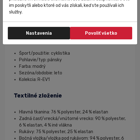
Povrchová úprava
raw-cut
.
im poskytli alebo ktoré od vás získali, keď ste používali ich
Tri zadné vrecká a vrecko na zips.
služby.
Reflexné prvky
.
Hmotnosť
110 g
.
Nastavenia
Povoliť všetko
Špecifikácia
Šport/použitie: cyklistika
Pohlavie/typ: pánsky
Farba: modrý
Sezóna/obdobie: leto
Kolekcia: R-EV1
Textilné zloženie
Hlavná tkanina: 76 % polyester, 24 % elastan
Zadná časť/vrecká/vnútorné vrecko: 90 % polyester,
6 % elastan, 4 % iné vlákna
Rukávy: 75 % polyester, 25 % elastan
Bočná vložka/vložka pod rukávom: 94 % polyester, 6