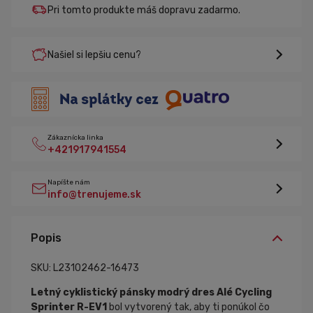
Pri tomto produkte máš dopravu zadarmo.
Našiel si lepšiu cenu?
Zákaznícka linka
+421917941554
Napíšte nám
info@trenujeme.sk
Popis
SKU: L23102462-16473
Letný cyklistický pánsky modrý dres Alé Cycling
Sprinter R-EV1
bol vytvorený tak, aby ti ponúkol čo