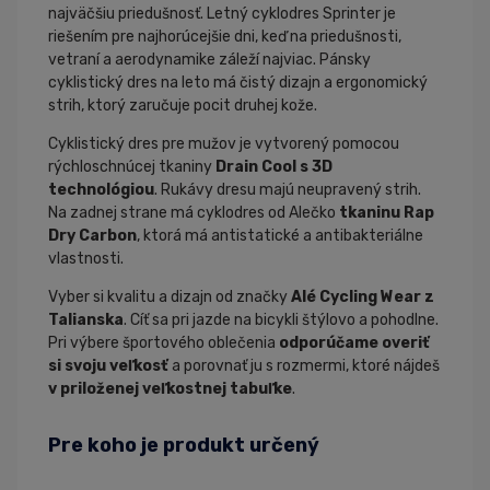
najväčšiu priedušnosť. Letný cyklodres Sprinter je
riešením pre najhorúcejšie dni, keď na priedušnosti,
vetraní a aerodynamike záleží najviac. Pánsky
cyklistický dres na leto má čistý dizajn a ergonomický
strih, ktorý zaručuje pocit druhej kože.
Cyklistický dres pre mužov je vytvorený pomocou
rýchloschnúcej tkaniny
Drain Cool s 3D
technológiou
. Rukávy dresu majú neupravený strih.
Na zadnej strane má cyklodres od Alečko
tkaninu Rap
Dry Carbon
, ktorá má antistatické a antibakteriálne
vlastnosti.
Vyber si kvalitu a dizajn od značky
Alé Cycling Wear z
Talianska
. Cíť sa pri jazde na bicykli štýlovo a pohodlne.
Pri výbere športového oblečenia
odporúčame overiť
si svoju veľkosť
a porovnať ju s rozmermi, ktoré nájdeš
v priloženej veľkostnej tabuľke
.
Pre koho je produkt určený