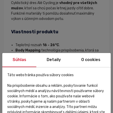
Cyklistický dres Alé Cycling je
vhodný pre všetkých
mužov
, ktorí sa chcú počas letnej jazdy cítiť dobre.
Funkčné materiály ti pomôžu dosiahnuť maximálny
výkon s účinným odvodom potu.
Vlastnosti produktu
Teplotný rozsah
16 - 26°C
.
Body Mapping
technológia prispôsobenia, ktorá sa
počas jazdy dokonale prispôsobí telu.
Súhlas
Detaily
O cookies
Tkanina Aero Rib na rukávoch
zabraňuje pohybu
dresu na rukách a má tiež vynikajúce ventilačné
vlastnosti.
Táto webstránka používa súbory cookies
Ľahké a funkčné tkaniny
pre pocit sviežosti a
sucha.
Na prispôsobenie obsahu a reklám, poskytovanie funkcií
Bonded Technology
umožňuje spojenie dvoch
sociálnych médií a analýzu návštevnosti používame súbory
tkanín bez použitia štandardných švov, vďaka čomu
cookie. Informácie o tom, ako používate naše webové
poskytuje odevu maximálnu aerodynamiku a
stránky, poskytujeme aj našim partnerom v oblasti
pohodlie.
sociálnych médií, inzercie a analýzy. Títo partneri môžu
Ergonomický pretekársky strih.
príslušné informácie skombinovať s ďalšími údajmi, ktoré ste