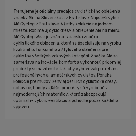
Trenujeme je oficiálny predajca cyklistického oblečenia
značky Alé na Slovensku a v Bratislave. Najväčší výber
Alé Cycling v Bratislave. Všetky kolekcie na jednom
mieste. Robíme aj cyklo dresy a oblečenie Alé na mieru.
Alé Cycling Wear je známa talianska značka
cyklistického oblečenia, ktorá sa špecializuje na výrobu
kvalitného, funkčného a štýlového oblečenia pre
cyklistov všetkých vekových kategórií. Značka Alé sa
zameriava na inovácie, komfort a výkonnosť, pričom jej
produkty sú navrhnuté tak, aby vyhovovali potrebám
profesionálnych aj amatérskych cyklistov. Ponúka
kolekcie pre mužov, ženy aj deti. Ich cyklistické dresy,
nohavice, bundy a ďalšie produkty sú vyrobené z
najmodernejších materiálov, ktoré zabezpečujú
optimálny výkon, ventiláciu a pohodlie počas každého
výjazdu.