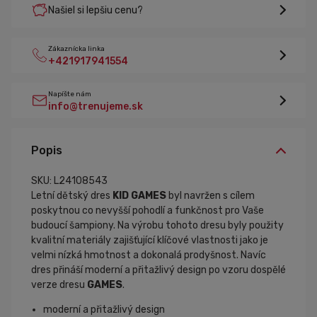
Našiel si lepšiu cenu?
Zákaznícka linka
+421917941554
Napíšte nám
info@trenujeme.sk
Popis
SKU: L24108543
Letní dětský dres
KID GAMES
byl navržen s cílem
poskytnou co nevyšší pohodlí a funkčnost pro Vaše
budoucí šampiony. Na výrobu tohoto dresu byly použity
kvalitní materiály zajišťující klíčové vlastnosti jako je
velmi nízká hmotnost a dokonalá prodyšnost. Navíc
dres přináší moderní a přitažlivý design po vzoru dospělé
verze dresu
GAMES
.
moderní a přitažlivý design