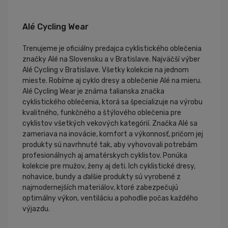
Alé Cycling Wear
Trenujeme je oficiálny predajca cyklistického oblečenia
značky Alé na Slovensku a v Bratislave. Najväčší výber
Alé Cycling v Bratislave. Všetky kolekcie na jednom
mieste. Robíme aj cyklo dresy a oblečenie Alé na mieru.
Alé Cycling Wear je známa talianska značka
cyklistického oblečenia, ktorá sa špecializuje na výrobu
kvalitného, funkčného a štýlového oblečenia pre
cyklistov všetkých vekových kategórií. Značka Alé sa
zameriava na inovácie, komfort a výkonnosť, pričom jej
produkty sú navrhnuté tak, aby vyhovovali potrebám
profesionálnych aj amatérskych cyklistov. Ponúka
kolekcie pre mužov, ženy aj deti. Ich cyklistické dresy,
nohavice, bundy a ďalšie produkty sú vyrobené z
najmodernejších materiálov, ktoré zabezpečujú
optimálny výkon, ventiláciu a pohodlie počas každého
výjazdu.