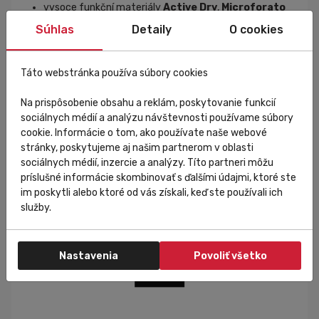
vysoce funkční materiály
Active Dry
,
Microforato
Light
a
Air
Súhlas
Detaily
O cookies
hmotnost pouze 80 g
vhodné použití pro teploty od 18 °C do 30 °C
Táto webstránka používa súbory cookies
Na prispôsobenie obsahu a reklám, poskytovanie funkcií
sociálnych médií a analýzu návštevnosti používame súbory
Špecifikácia
cookie. Informácie o tom, ako používate naše webové
stránky, poskytujeme aj našim partnerom v oblasti
sociálnych médií, inzercie a analýzy. Títo partneri môžu
Veľkostná tabuľka
príslušné informácie skombinovať s ďalšími údajmi, ktoré ste
im poskytli alebo ktoré od vás získali, keď ste používali ich
služby.
Nastavenia
Povoliť všetko