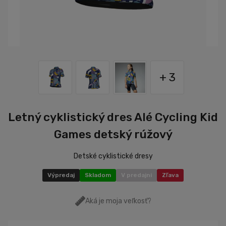
+ 3
Letný cyklistický dres Alé Cycling Kid
Games detský rúžový
Detské cyklistické dresy
Výpredaj
Skladom
V predajni
Zľava
Aká je moja veľkosť?