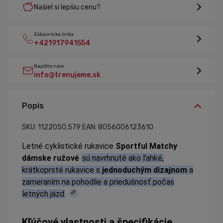
Našiel si lepšiu cenu?
Zákaznícka linka
+421917941554
Napíšte nám
info@trenujeme.sk
Popis
SKU: 1122050.579
EAN: 8056006123610
Letné cyklistické rukavice
Sportful Matchy
dámske ružové
sú navrhnuté ako ľahké,
krátkoprsté rukavice s
jednoduchým dizajnom
a
zameraním na pohodlie a priedušnosť počas
letných jázd
.
Kľúčové vlastnosti a špecifikácie