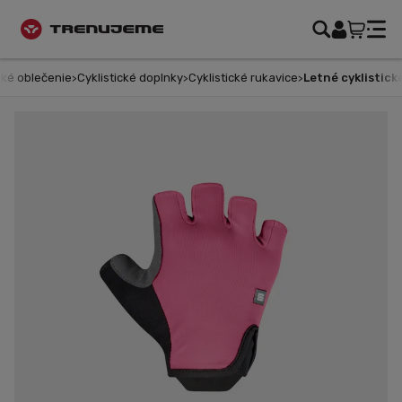
ké oblečenie
Cyklistické doplnky
Cyklistické rukavice
Letné cyklistické