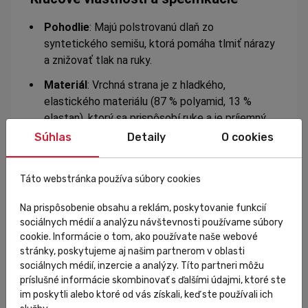
Pohodlie
: Majú polstrovanú dlaň zo
syntetického semišu, ktorá pomáha tlmiť nárazy
a znižovať tlak na ruky.
Materiál
: Vrchná strana je z hladkého,
elastického materiálu (87 % polyamid, 13 %
elastan), ktorý sa prispôsobí ruke a je príjemný
na dotyk.
Súhlas
Detaily
O cookies
Vetranie
: Dlaň je vybavená mikroperforáciami a
dierkovanými časťami na prstoch, čo zlepšuje
Táto webstránka používa súbory cookies
cirkuláciu vzduchu a udržuje ruky suché.
Na prispôsobenie obsahu a reklám, poskytovanie funkcií
Praktickosť
: Na vrchnej strane palca sa
sociálnych médií a analýzu návštevnosti používame súbory
nachádza hebký mikrovláknový materiál, ktorý
cookie. Informácie o tom, ako používate naše webové
slúži ako stierka na pot.
stránky, poskytujeme aj našim partnerom v oblasti
sociálnych médií, inzercie a analýzy. Títo partneri môžu
Nasadzovanie
: Elastická, neupravená (raw-cut)
príslušné informácie skombinovať s ďalšími údajmi, ktoré ste
manžeta na zápästí zaisťuje ľahké nasadenie a
im poskytli alebo ktoré od vás získali, keď ste používali ich
vyzlečenie rukavíc.