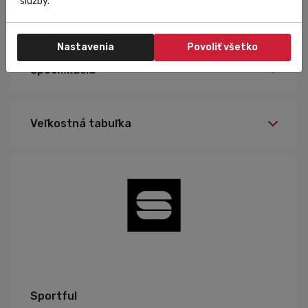
služby.
Nastavenia
Povoliť všetko
Špecifikácia
Veľkostná tabuľka
Sportful