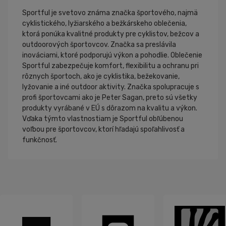
Sportful je svetovo známa značka športového, najmä
cyklistického, lyžiarského a bežkárskeho oblečenia,
ktorá ponúka kvalitné produkty pre cyklistov, bežcov a
outdoorových športovcov. Značka sa preslávila
inováciami, ktoré podporujú výkon a pohodlie. Oblečenie
Sportful zabezpečuje komfort, flexibilitu a ochranu pri
rôznych športoch, ako je cyklistika, bežekovanie,
lyžovanie a iné outdoor aktivity. Značka spolupracuje s
profi športovcami ako je Peter Sagan, preto sú všetky
produkty vyrábané v EÚ s dôrazom na kvalitu a výkon.
Vďaka týmto vlastnostiam je Sportful obľúbenou
voľbou pre športovcov, ktorí hľadajú spoľahlivosť a
funkčnosť.