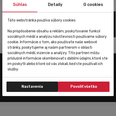
Súhlas
Detaily
O cookies
Táto webstránka používa súbory cookies
Na prispôsobenie obsahu a reklám, poskytovanie funkcií
sociálnych médií a analýzu návštevnosti používame súbory
cookie. Informácie o tom, ako používate naše webové
stránky, poskytujeme aj našim partnerom v oblasti
sociálnych médií, inzercie a analýzy. Títo partneri môžu
príslušné informácie skombinovať s ďalšími údajmi, ktoré ste
im poskytli alebo ktoré od vás získali, keď ste používali ich
Užitočné odkazy
služby.
E-shop
Trenujeme
Nastavenia
Povoliť všetko
Zákaznícky servis