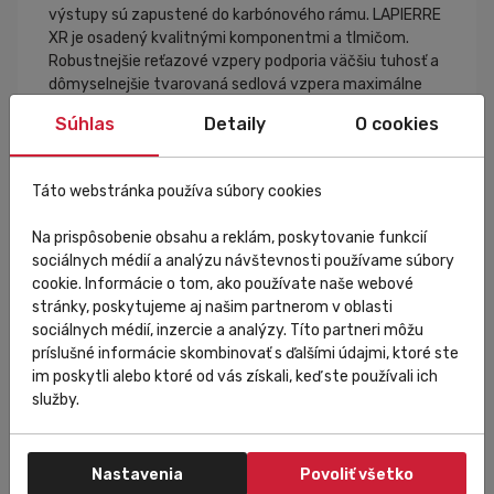
výstupy sú zapustené do karbónového rámu. LAPIERRE
XR je osadený kvalitnými komponentmi a tlmičom.
Robustnejšie reťazové vzpery podporia väčšiu tuhosť a
dômyselnejšie tvarovaná sedlová vzpera maximálne
pohodlie.
Súhlas
Detaily
O cookies
• Pokročilý systém odpruženia
• Zadná stavba bez čapu pri osi zadného kolesa pre
Táto webstránka používa súbory cookies
nižšiu hmotnosť rámu
• Zamykanie oboch tlmičov z riadidiel
Na prispôsobenie obsahu a reklám, poskytovanie funkcií
• Moderná a športová XC geometria, 100 mm / 100 mm
sociálnych médií a analýzu návštevnosti používame súbory
zdvih
cookie. Informácie o tom, ako používate naše webové
• Kratší reach a uhol hlavovej trubky 67°
stránky, poskytujeme aj našim partnerom v oblasti
• Super kompaktné a ľahké vahadlo
sociálnych médií, inzercie a analýzy. Títo partneri môžu
• Ľahké vodítko reťaze zabraňuje spadnutiu reťaze
príslušné informácie skombinovať s ďalšími údajmi, ktoré ste
• Gumová ochrana reťazovej vzpery
im poskytli alebo ktoré od vás získali, keď ste používali ich
• Príprava na dva košíky
služby.
Nastavenia
Povoliť všetko