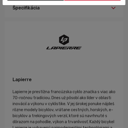
Špecifikácia
Lapierre
Lapierre je prestížna francúzska cyklo značka s viac ako
70-ročnou tradíciou. Dnes už pôsobí ako líder v oblasti
inovácií a výkonu v cyklistike. V jej širokej ponuke nájdeš
rôzne modely bicyklov, vrátane cestných, horských, e-
bicyklov a trekingových verzií, ktoré sú navrhnuté s
dôrazom na pohodlie, výkon a trvanlivosť. Každý bicykel
Lapierre je vybavený najmodernejšími technológiami a