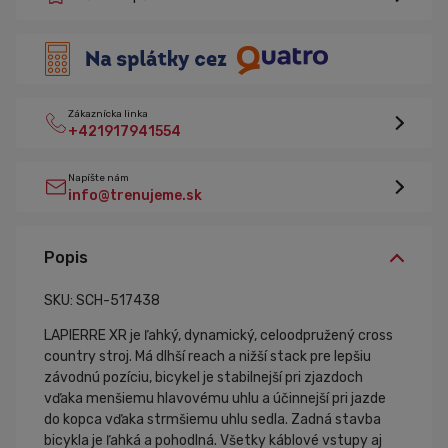
Zákaznícka linka
+421917941554
Napíšte nám
info@trenujeme.sk
Popis
SKU: SCH-517438
LAPIERRE XR je ľahký, dynamický, celoodpružený cross
country stroj. Má dlhší reach a nižší stack pre lepšiu
závodnú pozíciu, bicykel je stabilnejší pri zjazdoch
vďaka menšiemu hlavovému uhlu a účinnejší pri jazde
do kopca vďaka strmšiemu uhlu sedla. Zadná stavba
bicykla je ľahká a pohodlná. Všetky káblové vstupy aj