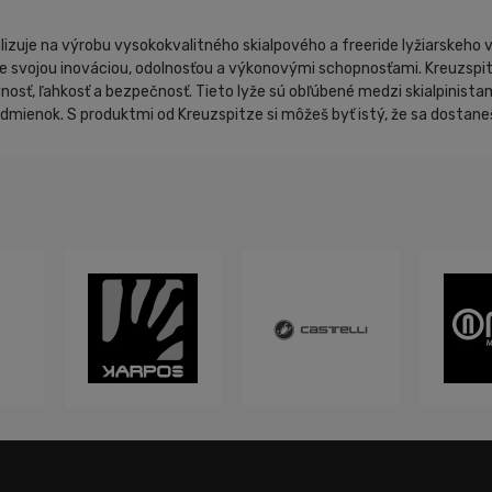
alizuje na výrobu vysokokvalitného skialpového a freeride lyžiarskeh
 svojou inováciou, odolnosťou a výkonovými schopnosťami. Kreuzspitze
ť, ľahkosť a bezpečnosť. Tieto lyže sú obľúbené medzi skialpinistami,
mienok. S produktmi od Kreuzspitze si môžeš byť istý, že sa dostaneš 