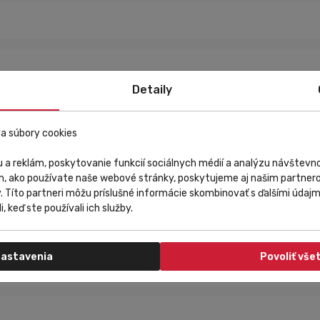
Detaily
a súbory cookies
 a reklám, poskytovanie funkcií sociálnych médií a analýzu návštev
m, ako používate naše webové stránky, poskytujeme aj našim partnero
y. Títo partneri môžu príslušné informácie skombinovať s ďalšími údajmi
i, keď ste používali ich služby.
astavenia
Povoliť vše