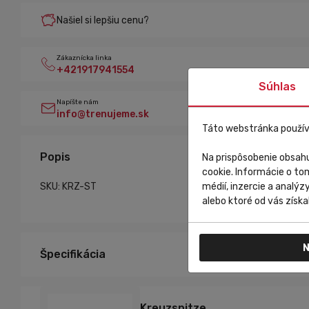
Našiel si lepšiu cenu?
Zákaznícka linka
+421917941554
Súhlas
Napíšte nám
info@trenujeme.sk
Táto webstránka použív
Popis
Na prispôsobenie obsahu
cookie. Informácie o to
SKU: KRZ-ST
médií, inzercie a analýz
alebo ktoré od vás získal
N
Špecifikácia
Kreuzspitze