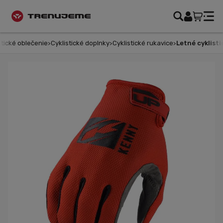
tické oblečenie
Cyklistické doplnky
Cyklistické rukavice
Letné cyklistic