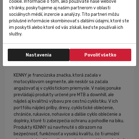
cookie. Informácie o tom, ako používate naše webové
stránky, poskytujeme aj našim partnerom v oblasti
09 čierna
Farba:
sociálnych médií, inzercie a analýzy. Títo partneri môžu
príslušné informácie skombinovať s ďalšími údajmi, ktoré ste
im poskytli alebo ktoré od vás získali, keď ste používali ich
služby.
Nastavenia
Povoliť všetko
KENNY
KENNY je francúzska značka, ktorá začala v
motocyklovom segmente, ale neskôr sa začala
angažovať aj v cyklistickom priemysle. V našej ponuke
prevládajú produkty určené pre MTB a downhill, ale
nájdeš aj kvalitnú výbavu pre cestnú cyklistiku. V ich
portfóliu nájdeš prilby, dresy, cyklistické oblečenie,
chrániče, rukavice, nohavice a ďalšie cyklo oblečenie a
doplnky, ktoré ti zabezpečia ochranu a pohodlie na biku.
Produkty KENNY sú navrhnuté s dôrazom na
bezpečnosť, funkčnosť a vysokú kvalitu, čo ti umožní