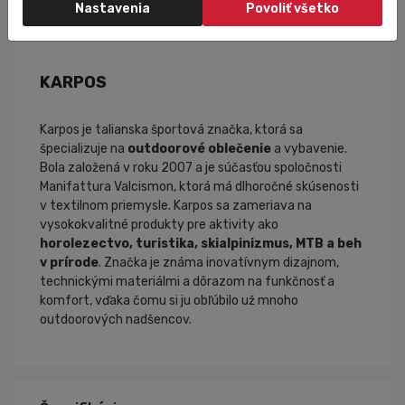
Nastavenia
Povoliť všetko
škálu postáv a zabezpečuje pohodlie aj počas
celodenného nosenia.
KARPOS
Karpos je talianska športová značka, ktorá sa
špecializuje na
outdoorové oblečenie
a vybavenie.
Bola založená v roku 2007 a je súčasťou spoločnosti
Manifattura Valcismon, ktorá má dlhoročné skúsenosti
v textilnom priemysle. Karpos sa zameriava na
vysokokvalitné produkty pre aktivity ako
horolezectvo, turistika, skialpinizmus, MTB a beh
v prírode
. Značka je známa inovatívnym dizajnom,
technickými materiálmi a dôrazom na funkčnosť a
komfort, vďaka čomu si ju obľúbilo už mnoho
outdoorových nadšencov.