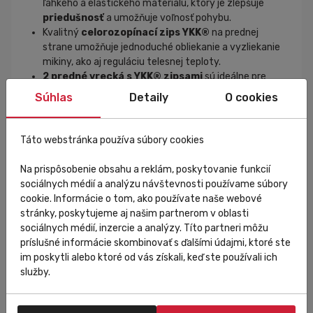
ľahkého a elastického materiálu, ktorý je zlepšuje
priedušnosť
a umožňuje voľnosť pohybu.
Kvalitný
celorozopínací zips YKK®
na prednej
strane umožňuje jednoduché obliekanie a vyzliekanie
mikiny, ako aj reguláciu telesnej teploty.
2 predné vrecká s YKK® zipsami
sú ideálne pre
bezpečné uschovanie osobných vecí, ktoré
Súhlas
Detaily
O cookies
potrebujete mať počas aktivity pri sebe.
tvarovaná kapucňa
je navrhnutá tak, aby výborne
priliehala k hlave a poskytovala
ochranu pred
Táto webstránka používa súbory cookies
vetrom
a
chladom.
Kapucňa je zároveň elastická,
čo zaručuje pohodlné nosenie aj pri použití helmy.
Na prispôsobenie obsahu a reklám, poskytovanie funkcií
otvory na palce
na spodnej časti rukávov zabraňujú
sociálnych médií a analýzu návštevnosti používame súbory
vyhrňovaniu rukávov a udržiavajú ruky v teple.
cookie. Informácie o tom, ako používate naše webové
Elastické lemovanie
na spodnej časti mikiny,
stránky, poskytujeme aj našim partnerom v oblasti
rukávoch a kapucni zaručuje priliehavé sedenie na
sociálnych médií, inzercie a analýzy. Títo partneri môžu
tele, lepšie zadržiavanie tepla a vyššiu ochranu pred
príslušné informácie skombinovať s ďalšími údajmi, ktoré ste
vetrom.
im poskytli alebo ktoré od vás získali, keď ste používali ich
pravidelný strih (Regular fit)
je navrhnutý tak,
služby.
aby poskytoval dostatok priestoru pre
vrstvenie
oblečenia
pod mikinou, zároveň však nepôsobí
prebytočne objemne. Tento strih je ideálny pre širokú