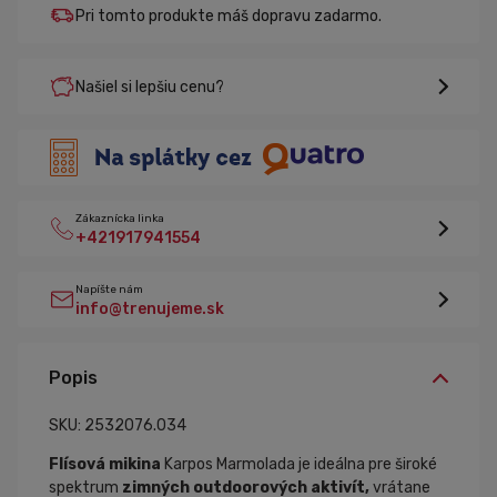
Pri tomto produkte máš dopravu zadarmo.
Našiel si lepšiu cenu?
Zákaznícka linka
+421917941554
Napíšte nám
info@trenujeme.sk
Popis
SKU: 2532076.034
Flísová mikina
Karpos Marmolada je ideálna pre široké
spektrum
zimných outdoorových aktivít,
vrátane