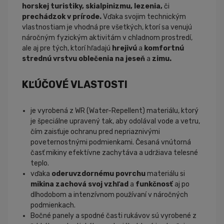
horskej turistiky, skialpinizmu, lezenia,
či
prechádzok
v
prírode.
Vďaka svojim technickým
vlastnostiam je vhodná pre všetkých, ktorí sa venujú
náročným fyzickým aktivitám v chladnom prostredí,
ale aj pre tých, ktorí hľadajú
hrejivú
a
komfortnú
strednú vrstvu oblečenia na jeseň
a
zimu.
KĽÚČOVÉ VLASTOSTI
je vyrobená z WR (Water-Repellent) materiálu, ktorý
je špeciálne upravený tak, aby odolával vode a vetru,
čím zaisťuje ochranu pred nepriaznivými
poveternostnými podmienkami. Česaná vnútorná
časť mikiny efektívne zachytáva a udržiava telesné
teplo.
vďaka
oderuvzdornému povrchu
materiálu si
mikina zachová svoj vzhľad
a
funkčnosť
aj po
dlhodobom a intenzívnom používaní v náročných
podmienkach.
Bočné panely a spodné časti rukávov sú vyrobené z