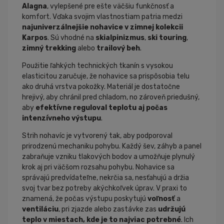
Alagna
, vylepšené pre ešte väčšiu funkčnosť a
komfort. Vďaka svojim vlastnostiam p
atria medzi
najuniverzálnejšie nohavice v zimnej kolekcii
Karpos
. Sú vhodné na
skialpinizmus
,
ski touring
,
zimný trekking
alebo
trailový beh
.
Použitie ľahkých technických tkanín s vysokou
elasticitou zaručuje, že nohavice sa prispôsobia telu
ako druhá vrstva pokožky. Materiál je dostatočne
hrejivý, aby chránil pred chladom, no zároveň priedušný,
aby
efektívne reguloval teplotu aj počas
intenzívneho výstupu
.
Strih nohavíc je vytvorený tak, aby podporoval
prirodzenú mechaniku pohybu. Každý šev, záhyb a panel
zabraňuje vzniku tlakových bodov a umožňuje plynulý
krok aj pri väčšom rozsahu pohybu. Nohavice sa
správajú predvídateľne, nekrčia sa, nesťahujú a držia
svoj tvar bez potreby akýchkoľvek úprav.
V praxi to
znamená, že počas výstupu poskytujú
voľnosť
a
ventiláciu
, pri zjazde alebo zastávke zas
udržujú
teplo v miestach, kde je to najviac potrebné
. Ich