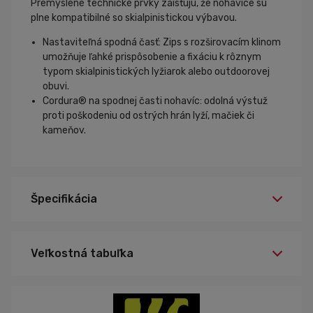
Premyslené technické prvky zaisťujú, že nohavice sú
plne kompatibilné so skialpinistickou výbavou.
Nastaviteľná spodná časť:
Zips
s rozširovacím klinom
umožňuje
ľahké prispôsobenie a fixáciu k rôznym
typom skialpinistických lyžiarok alebo outdoorovej
obuvi.
Cordura® na spodnej časti nohavíc:
odolná výstuž
proti poškodeniu od ostrých hrán lyží, mačiek či
kameňov.
Špecifikácia
Veľkostná tabuľka