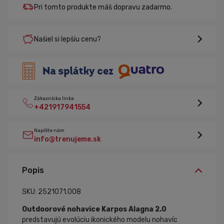
Pri tomto produkte máš dopravu zadarmo.
Našiel si lepšiu cenu?
Zákaznícka linka
+421917941554
Napíšte nám
info@trenujeme.sk
Popis
SKU: 2521071.008
Outdoorové nohavice Karpos Alagna 2.0
predstavujú evolúciu ikonického modelu nohavíc