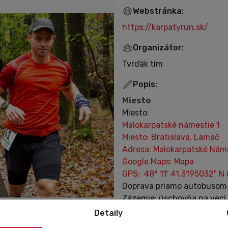
Webstránka:
https://karpatyrun.sk/
Organizátor:
Tvrďák tím
Popis:
Miesto
Miesto:
Malokarpatské námestie 1
Miesto: Bratislava, Lamač
Adresa: Malokarpatské Námes
Google Maps:
Mapa
GPS: 48° 11' 41.3195032" N I
Doprava priamo autobuso
Zázemie: úschovňa na veci, 
detské ihrisko s preliezkami
Detaily
Registračná doba