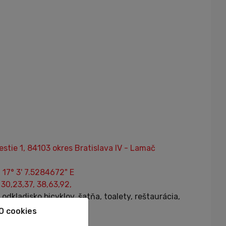
tie 1, 84103 okres Bratislava IV - Lamač
 17° 3' 7.5284672" E
m
30,23,37, 38,63,92,
odkladisko bicyklov, šatňa, toalety, reštaurácia,
, futbalové ihrisko
O cookies