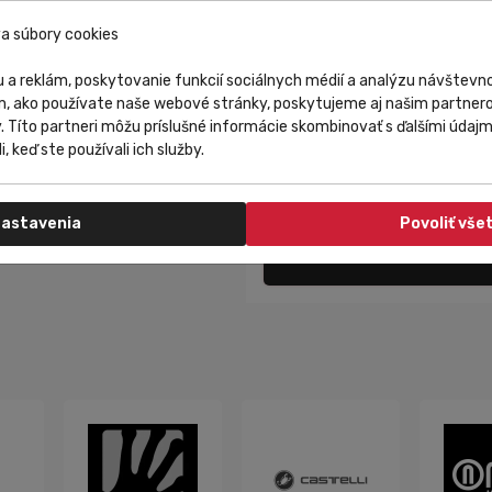
Online registrácia končí
02.
a súbory cookies
Registrácia bude možná aj n
Štartovné
 a reklám, poskytovanie funkcií sociálnych médií a analýzu návštev
Cena štartovného sa odvíja
m, ako používate naše webové stránky, poskytujeme aj našim partnero
Kontakt
y. Títo partneri môžu príslušné informácie skombinovať s ďalšími údajmi
Hojta o.z., Cesta na Klanec 
i, keď ste používali ich služby.
info@karpatyrun.sk
Tel: 0905 599 435
astavenia
Povoliť vše