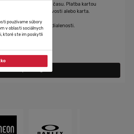
10. o 24.00
miestneho času. Platba kartou
a mieste platba v hotovosti alebo karta.
nosti používame súbory
 od dátumu platby a vzdialenosti.
m v oblasti sociálnych
, ktoré ste im poskytli
44/a, 841 03 Bratislava
tko
Propozície