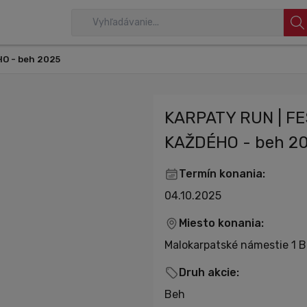
O - beh 2025
KARPATY RUN | F
KAŽDÉHO - beh 2
Termín konania:
04.10.2025
Miesto konania:
Malokarpatské námestie 1 B
Druh akcie:
Beh