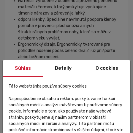
Materiál: Vyrobené z odolného a pružného penového
materiálu Formax, ktorý poskytuje vynikajúce
tlmenie nárazov a zároveň je ľahký.
odpora klenby: Špeciálne navrhnutá podpora klenby
pomáha v prevencii plochonožia a iných
štrukturálnych problémov nohy, ktoré sa môžu v
detskom veku vyvíjať.
Ergonomický dizajn: Ergonomicky tvarované pre
pohodlné nosenie počas celého dňa, či už pri športe
alebo bežnom nosení.
Adaptabilita: Materiál vložiek sa prispôsobí
Súhlas
Detaily
O cookies
individuálnemu tvaru nohy, čo zaisťuje
personalizované pohodlie a podporu.
Prevencia zranení: Pomáhajú znižovať riziko zranení
Táto webstránka používa súbory cookies
tým, že zlepšujú postavenie nohy a rozloženie tlaku
pri chôdzi alebo behu.
Na prispôsobenie obsahu a reklám, poskytovanie funkcií
Jednoduchá údržba: Vložky sú ľahko vyberateľné a
sociálnych médií a analýzu návštevnosti používame súbory
možno ich prať, čo zaisťuje hygienu a dlhodobú
cookie. Informácie o tom, ako používate naše webové
sviežosť.
stránky, poskytujeme aj našim partnerom v oblasti
sociálnych médií, inzercie a analýzy. Títo partneri môžu
Formthotics
príslušné informácie skombinovať s ďalšími údajmi, ktoré ste