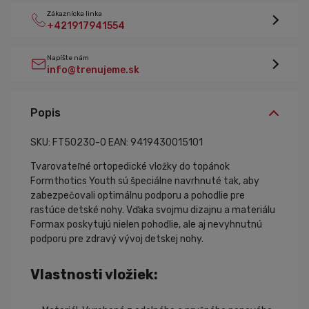
Zákaznícka linka
+421917941554
Napíšte nám
info@trenujeme.sk
Popis
SKU: FT50230-0
EAN: 9419430015101
Tvarovateľné ortopedické vložky do topánok
Formthotics Youth sú špeciálne navrhnuté tak, aby
zabezpečovali optimálnu podporu a pohodlie pre
rastúce detské nohy. Vďaka svojmu dizajnu a materiálu
Formax poskytujú nielen pohodlie, ale aj nevyhnutnú
podporu pre zdravý vývoj detskej nohy.
Vlastnosti vložiek: