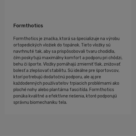
Formthotics
Formthotics je značka, ktorá sa špecializuje na výrobu
ortopedických vložiek do topánok. Tieto vložky sú
navrhnuté tak, aby sa prispôsobovali tvaru chodidla,
čím poskytujú maximálny komfort a podporu pri chôdzi,
behu či športe. Vložky pomáhajú zmierniť tlak, znižovať
bolesť a zlepšovať stabilitu. Sú ideálne pre športovcov,
ktorí potrebujú dodatočnú podporu, ale aj pre
každodenných používateľov trpiacich problémami ako
ploché nohy alebo plantárna fascitída. Formthotics
ponúka kvalitné a efektívne riešenia, ktoré podporujú
správnu biomechaniku tela.