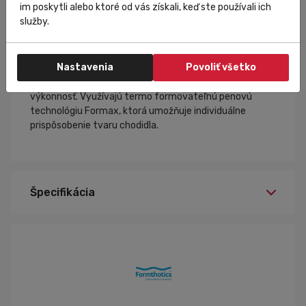
im poskytli alebo ktoré od vás získali, keď ste používali ich
služby.
Je svetovým lídrom v oblasti prispôsobiteľných,
ortopedických vložiek do topánok, ktoré sú navrhnuté
tak aby liečili bolesti dolnej časti chrbta a končatín a
Nastavenia
Povoliť všetko
zároveň predchádzali zraneniam a pádom. Ich vložky sú
vyrobené s dôrazom na biomechanickú podporu a
výkonnosť. Využívajú termo formovateľnú penovú
technológiu Formax, ktorá umožňuje individuálne
prispôsobenie tvaru chodidla.
Špecifikácia
Y1 29-30,5
Veľkosť: