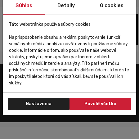
Súhlas
Detaily
O cookies
Táto webstránka používa súbory cookies
Na prispôsobenie obsahu a reklám, poskytovanie funkcií
sociálnych médií a analýzu návštevnosti používame súbory
cookie. Informácie o tom, ako používate naše webové
stránky, poskytujeme aj našim partnerom v oblasti
sociálnych médií, inzercie a analýzy. Títo partneri môžu
príslušné informácie skombinovať s ďalšími údajmi, ktoré ste
im poskytli alebo ktoré od vás získali, keď ste používali ich
Užitočné odkazy
služby.
E-shop
Trenujeme
Nastavenia
Povoliť všetko
Zákaznícky servis