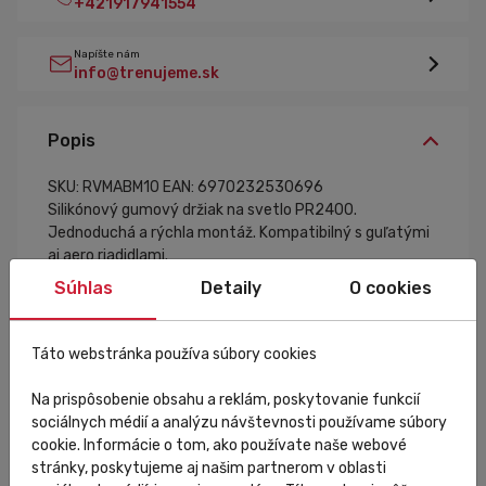
+421917941554
Napíšte nám
info@trenujeme.sk
Popis
SKU: RVMABM10
EAN: 6970232530696
Silikónový gumový držiak na svetlo PR2400.
Jednoduchá a rýchla montáž. Kompatibilný s guľatými
aj aero riadidlami.
Súhlas
Detaily
O cookies
Táto webstránka používa súbory cookies
Špecifikácia
Na prispôsobenie obsahu a reklám, poskytovanie funkcií
sociálnych médií a analýzu návštevnosti používame súbory
cookie. Informácie o tom, ako používate naše webové
stránky, poskytujeme aj našim partnerom v oblasti