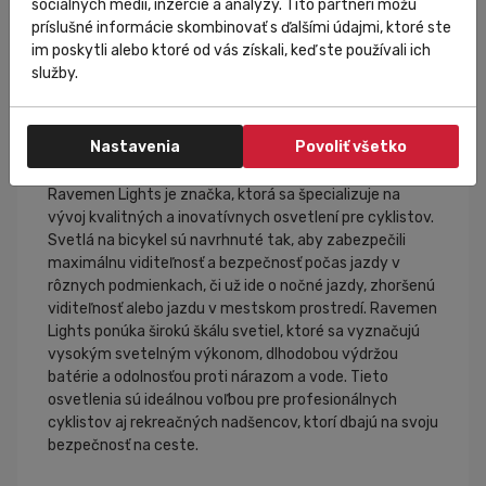
sociálnych médií, inzercie a analýzy. Títo partneri môžu
príslušné informácie skombinovať s ďalšími údajmi, ktoré ste
im poskytli alebo ktoré od vás získali, keď ste používali ich
služby.
Nastavenia
Povoliť všetko
Ravemen Lights
Ravemen Lights je značka, ktorá sa špecializuje na
vývoj kvalitných a inovatívnych osvetlení pre cyklistov.
Svetlá na bicykel sú navrhnuté tak, aby zabezpečili
maximálnu viditeľnosť a bezpečnosť počas jazdy v
rôznych podmienkach, či už ide o nočné jazdy, zhoršenú
viditeľnosť alebo jazdu v mestskom prostredí. Ravemen
Lights ponúka širokú škálu svetiel, ktoré sa vyznačujú
vysokým svetelným výkonom, dlhodobou výdržou
batérie a odolnosťou proti nárazom a vode. Tieto
osvetlenia sú ideálnou voľbou pre profesionálnych
cyklistov aj rekreačných nadšencov, ktorí dbajú na svoju
bezpečnosť na ceste.