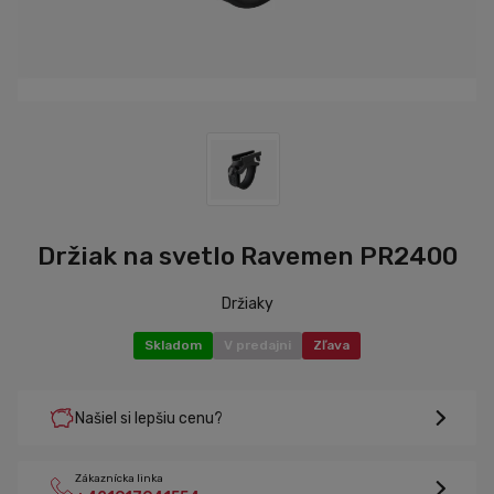
Držiak na svetlo Ravemen PR2400
Držiaky
Skladom
V predajni
Zľava
Našiel si lepšiu cenu?
Zákaznícka linka