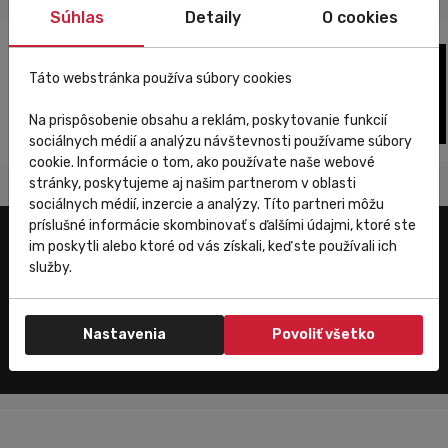
Súhlas
Detaily
O cookies
Táto webstránka používa súbory cookies
Na prispôsobenie obsahu a reklám, poskytovanie funkcií
sociálnych médií a analýzu návštevnosti používame súbory
cookie. Informácie o tom, ako používate naše webové
stránky, poskytujeme aj našim partnerom v oblasti
sociálnych médií, inzercie a analýzy. Títo partneri môžu
príslušné informácie skombinovať s ďalšími údajmi, ktoré ste
im poskytli alebo ktoré od vás získali, keď ste používali ich
Užitočné odkazy
služby.
E-shop
Trenujeme
Nastavenia
Povoliť všetko
Zákaznícky servis