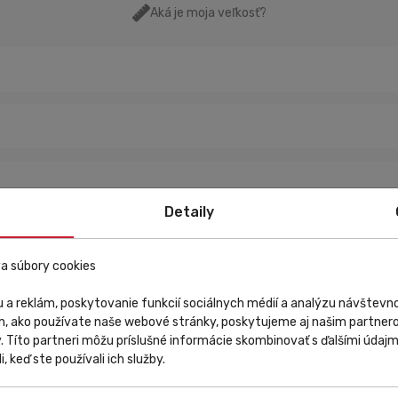
Aká je moja veľkosť?
Detaily
a súbory cookies
eciálně navržené pro maximální ochranu před studenou vodou.
 a reklám, poskytovanie funkcií sociálnych médií a analýzu návštev
m, ako používate naše webové stránky, poskytujeme aj našim partnero
ště a sněhu.
y. Títo partneri môžu príslušné informácie skombinovať s ďalšími údajmi
i, keď ste používali ich služby.