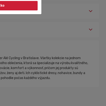
tko
er Alé Cycling v Bratislave. Všetky kolekcie na jednom
kého oblečenia, ktorá sa špecializuje na výrobu kvalitného,
ovácie, komfort a výkonnosť, pričom jej produkty sú
, ženy aj deti. Ich cyklistické dresy, nohavice, bundy a
a pohodlie počas každého výjazdu.