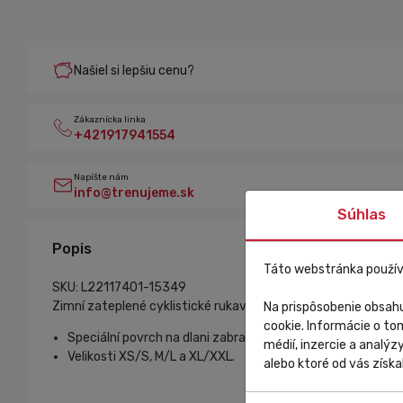
Našiel si lepšiu cenu?
Zákaznícka linka
+421917941554
Napíšte nám
info@trenujeme.sk
Súhlas
Popis
Táto webstránka použív
SKU: L22117401-15349
Zimní zateplené cyklistické rukavice z kolekce Klimatik, sp
Na prispôsobenie obsahu
cookie. Informácie o to
Speciální povrch na dlani zabraňuje klouzání rukavic za de
médií, inzercie a analýz
Velikosti XS/S, M/L a XL/XXL.
alebo ktoré od vás získal