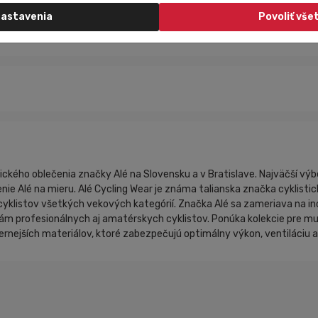
astavenia
Povoliť vše
tického oblečenia značky Alé na Slovensku a v Bratislave. Najväčší výb
nie Alé na mieru. Alé Cycling Wear je známa talianska značka cyklistic
yklistov všetkých vekových kategórií. Značka Alé sa zameriava na in
m profesionálnych aj amatérskych cyklistov. Ponúka kolekcie pre mužov
rnejších materiálov, ktoré zabezpečujú optimálny výkon, ventiláciu 