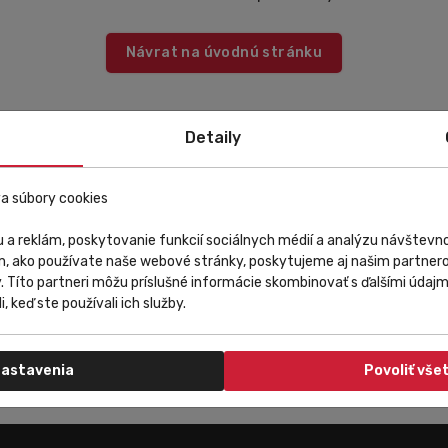
Návrat na úvodnú stránku
Detaily
a súbory cookies
 a reklám, poskytovanie funkcií sociálnych médií a analýzu návštev
m, ako používate naše webové stránky, poskytujeme aj našim partnero
y. Títo partneri môžu príslušné informácie skombinovať s ďalšími údajmi
i, keď ste používali ich služby.
astavenia
Povoliť vše