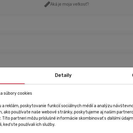
Aká je moja veľkosť?
Detaily
a súbory cookies
 a reklám, poskytovanie funkcií sociálnych médií a analýzu návštev
m, ako používate naše webové stránky, poskytujeme aj našim partnero
y. Títo partneri môžu príslušné informácie skombinovať s ďalšími údajmi
i, keď ste používali ich služby.