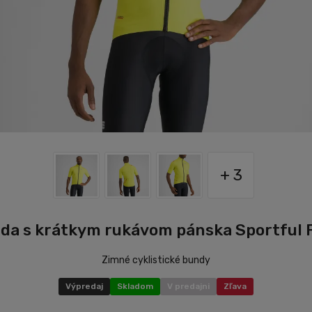
+ 3
nda s krátkym rukávom pánska Sportful F
Zimné cyklistické bundy
Výpredaj
Skladom
V predajni
Zľava