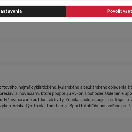
astavenia
Povoliť vše
tového, najmä cyklistického, lyžiarského a bežkárskeho oblečenia, kt
eslávila inováciami, ktoré podporujú výkon a pohodlie. Oblečenie Spor
ie, lyžovanie a iné outdoor aktivity. Značka spolupracuje s profi špor
výkon. Vďaka týmto vlastnostiam je Sportful obľúbenou voľbou pre špo