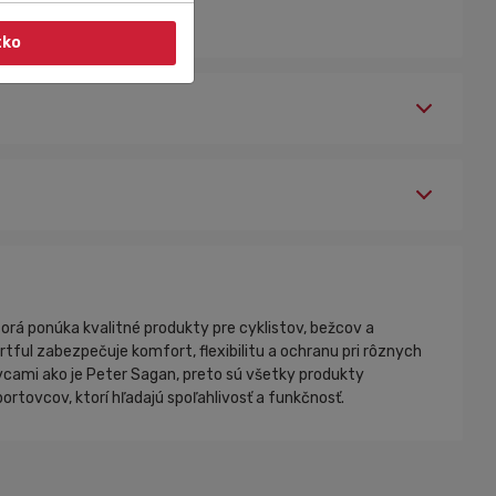
tko
orá ponúka kvalitné produkty pre cyklistov, bežcov a
tful zabezpečuje komfort, flexibilitu a ochranu pri rôznych
tovcami ako je Peter Sagan, preto sú všetky produkty
rtovcov, ktorí hľadajú spoľahlivosť a funkčnosť.