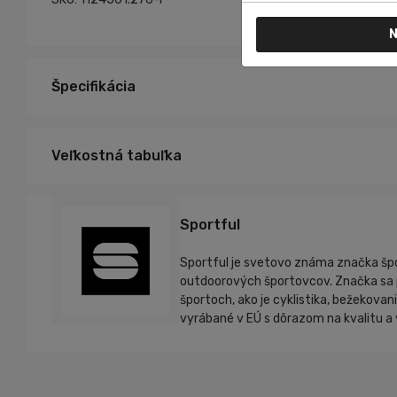
N
Špecifikácia
L
Veľkosť:
Veľkostná tabuľka
Sportful
Sportful je svetovo známa značka špor
outdoorových športovcov. Značka sa pr
športoch, ako je cyklistika, bežekovan
vyrábané v EÚ s dôrazom na kvalitu a 