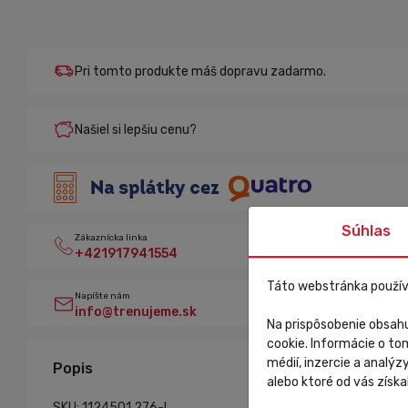
Pri tomto produkte máš dopravu zadarmo.
Našiel si lepšiu cenu?
Súhlas
Zákaznícka linka
+421917941554
Táto webstránka použív
Napíšte nám
info@trenujeme.sk
Na prispôsobenie obsahu
cookie. Informácie o to
médií, inzercie a analýz
Popis
alebo ktoré od vás získal
SKU: 1124501.276-l