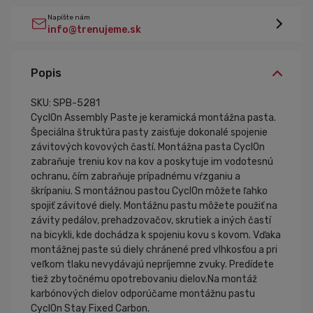
Napíšte nám
info@trenujeme.sk
Popis
SKU: SPB-5281
CyclOn Assembly Paste je keramická montážna pasta.
Špeciálna štruktúra pasty zaisťuje dokonalé spojenie
závitových kovových častí. Montážna pasta CyclOn
zabraňuje treniu kov na kov a poskytuje im vodotesnú
ochranu, čím zabraňuje prípadnému vŕzganiu a
škrípaniu. S montážnou pastou CyclOn môžete ľahko
spojiť závitové diely. Montážnu pastu môžete použiť na
závity pedálov, prehadzovačov, skrutiek a iných častí
na bicykli, kde dochádza k spojeniu kovu s kovom. Vďaka
montážnej paste sú diely chránené pred vlhkosťou a pri
veľkom tlaku nevydávajú nepríjemne zvuky. Predídete
tiež zbytočnému opotrebovaniu dielov.Na montáž
karbónových dielov odporúčame montážnu pastu
CyclOn Stay Fixed Carbon.