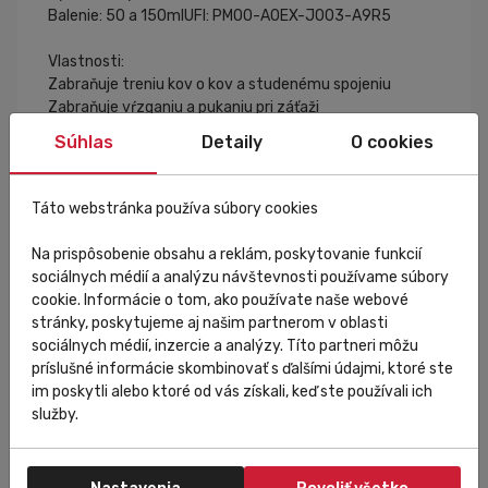
Balenie: 50 a 150mlUFI: PM00-A0EX-J003-A9R5
Vlastnosti:
Zabraňuje treniu kov o kov a studenému spojeniu
Zabraňuje vŕzganiu a pukaniu pri záťaži
Uľahčuje montáž a demontáž komponentov
Súhlas
Detaily
O cookies
Poskytuje vodotesnú ochranu
Repasuje mierne poškodené závity
Táto webstránka používa súbory cookies
AKO POUŽÍVAŤ MONTÁŽNU PASTA CYCLON
Krok 01 - Pred použitím montážnej pasty CyclOn
Na prispôsobenie obsahu a reklám, poskytovanie funkcií
očistite diel odmasťovačom. Môžete použiť Bionet
sociálnych médií a analýzu návštevnosti používame súbory
Chain Cleaner. Potom ho opláchnite vodou a vysušte.
cookie. Informácie o tom, ako používate naše webové
Krok 02 - Namažte závit montážnou pastou CyclOn.
stránky, poskytujeme aj našim partnerom v oblasti
Použiť štetec alebo mazaciu pištoľ. Potom diel
sociálnych médií, inzercie a analýzy. Títo partneri môžu
namontujte na bicykel.
príslušné informácie skombinovať s ďalšími údajmi, ktoré ste
Krok 03 - Na odstránenie prebytočného tuku použite
im poskytli alebo ktoré od vás získali, keď ste používali ich
handričku.
služby.
Karta bezpečnostných údajov