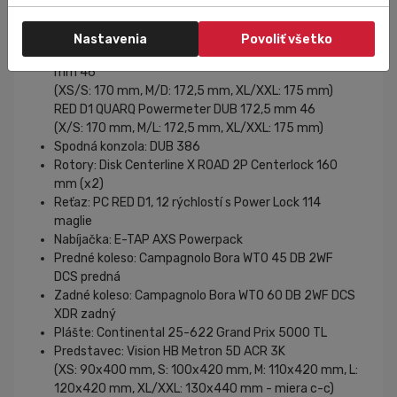
Ozubené kolesá: XG-1270 D1 X-Glide 10-36, 12
rýchlostí
Nastavenia
Povoliť všetko
Súprava kľúk: RED D1 QUARQ Powermeter DUB 172,5
mm 46
(XS/S: 170 mm, M/D: 172,5 mm, XL/XXL: 175 mm)
RED D1 QUARQ Powermeter DUB 172,5 mm 46
(X/S: 170 mm, M/L: 172,5 mm, XL/XXL: 175 mm)
Spodná konzola: DUB 386
Rotory: Disk Centerline X ROAD 2P Centerlock 160
mm (x2)
Reťaz: PC RED D1, 12 rýchlostí s Power Lock 114
maglie
Nabíjačka: E-TAP AXS Powerpack
Predné koleso: Campagnolo Bora WTO 45 DB 2WF
DCS predná
Zadné koleso: Campagnolo Bora WTO 60 DB 2WF DCS
XDR zadný
Plášte: Continental 25-622 Grand Prix 5000 TL
Predstavec: Vision HB Metron 5D ACR 3K
(XS: 90x400 mm, S: 100x420 mm, M: 110x420 mm, L:
120x420 mm, XL/XXL: 130x440 mm - miera c-c)