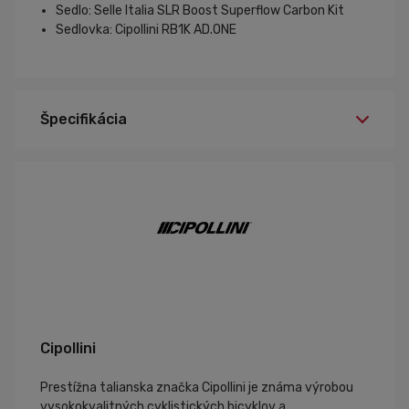
Sedlo: Selle Italia SLR Boost Superflow Carbon Kit
Sedlovka: Cipollini RB1K AD.ONE
Špecifikácia
XS
Veľkosť:
Cipollini
Prestížna talianska značka Cipollini je známa výrobou
vysokokvalitných cyklistických bicyklov a