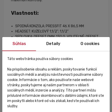
maximum kontroly.
Vlastnosti:
SPODNÁ KONZOLA: PRESSFIT 46 X 86,5 MM
HEADSET: KUŽEĽOVÝ 1,1/2"; 1,1/2"
SEDLOVKA: OFFSET 0MM; 130 G. VOLITEĽNÉ: OFFSET
12 MM
Súhlas
Detaily
O cookies
BRZDY: KOTOÚČOVÉ BRZDY (PLOCHÉ UPEVNENIE,
VÝPOČNÁ NÁPRAVA 12 X 142 MM - 12 X 100 MM)
HMOTNOSŤ RÁMU: 1,010 G
Táto webstránka používa súbory cookies
HMOTNOSŤ VIDLICE: 390 G
MAXIMÁLNA PNEUMATIKA: 29 MM (MERANÁ ŠÍRKA)
Na prispôsobenie obsahu a reklám, poskytovanie funkcií
sociálnych médií a analýzu návštevnosti používame súbory
Základná konfigurácia:
cookie. Informácie o tom, ako používate naše webové
stránky, poskytujeme aj našim partnerom v oblasti
sociálnych médií, inzercie a analýzy. Títo partneri môžu
Rám: Cipollini RB1K AD.ONE
príslušné informácie skombinovať s ďalšími údajmi, ktoré ste
Vidlica: Cipollini RB1K AD.ONE
im poskytli alebo ktoré od vás získali, keď ste používali ich
Zadná prehadzovačka: RED E-TAP AXS D1 - gabbia
služby.
lunga
Predná prehadzovačka: RED E-TAP AXS