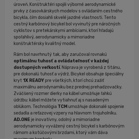
úroveň. Konštruktéri spojili výborné aerodynamické
prvky z časovkárskych modelov s ovládaním cestného
bicykla, čím dosiahli skvelé jazdné vlastnosti. Tento
cestný karbónový bicykel bol vyvinutý pre náročných
cyklistov s pretekárskymi ambíciami, ktorí hľadajú
spoľahlivý, aerodynamicky a mimoriadne
konštruktérsky kvalitný model.
Rám bol navrhnutý tak, aby zaručoval rovnakú
optimálnu tuhosť a ovládateľnosť v každej
dostupných veľkostí
. Náprava je vyrobená z titánu,
pre dokonalú tuhosť a výdrž. Bicykel obsahuje špeciálny
kryt
1X READY
pre všetkých, ktorí chcú zažiť
maximálnu aerodynamiku bez prednej prehadzovačky.
Zväčšený rozmer dierky na kábel umožňuje ľahkú
údržbu: kábel môžete vytiahnuť aj s nasadeným
oblúkom. Technológia
TCM
umožňuje dokonalé spojenie
sedadla a reťazovej vzpery na hlavnom trojuholníku.
AD.ONE
je inovatívny, odolný a mimoriadne
aerodynamicky vyvážený cestný bicykel s karbónovým
rámom a kotúčovými brzdami, ktorý vám dáva