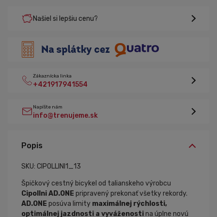
Našiel si lepšiu cenu?
Zákaznícka linka
+421917941554
Napíšte nám
info@trenujeme.sk
Popis
SKU: CIPOLLINI1_13
Špičkový cestný bicykel od talianskeho výrobcu
Cipollni AD.ONE
pripravený prekonať všetky rekordy.
AD.ONE
posúva limity
maximálnej rýchlosti,
optimálnej jazdnosti a vyváženosti
na úplne novú