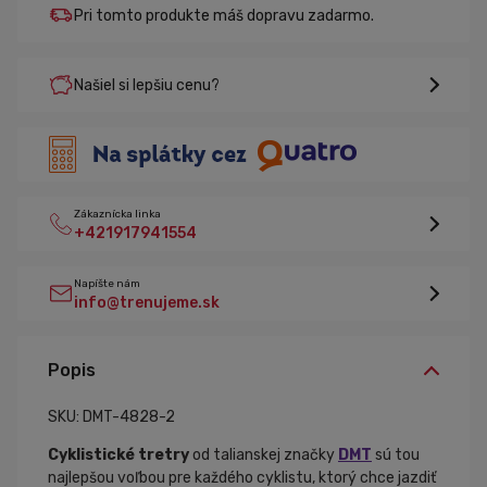
Pri tomto produkte máš dopravu zadarmo.
Našiel si lepšiu cenu?
Zákaznícka linka
+421917941554
Napíšte nám
info@trenujeme.sk
Popis
SKU: DMT-4828-2
Cyklistické tretry
od talianskej značky
DMT
sú tou
najlepšou voľbou pre každého cyklistu, ktorý chce jazdiť