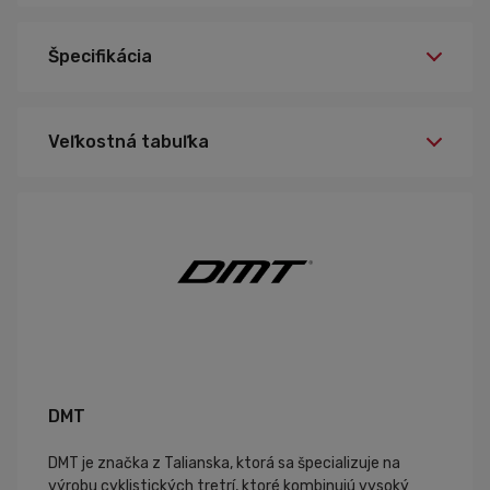
Špecifikácia
38, 41, 45, 42,5
Veľkosť:
Veľkostná tabuľka
sivá
Farba:
DMT
DMT je značka z Talianska, ktorá sa špecializuje na
výrobu cyklistických tretrí, ktoré kombinujú vysoký