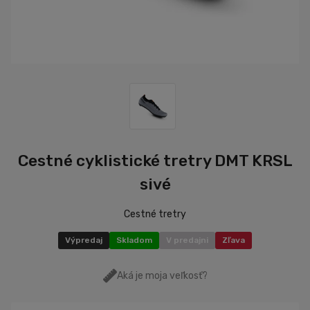
Cestné cyklistické tretry DMT KRSL
sivé
Cestné tretry
Výpredaj
Skladom
V predajni
Zľava
Aká je moja veľkosť?