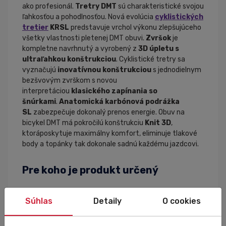
ako profesionál.
Tretry DMT
sú charakteristické svojou
ľahkosťou a pohodlnosťou. Nová evolúcia
cyklistických
tretier
KRSL
predstavuje vrchol výkonu zlepšujúceho
všetky vlastnosti pletenej DMT obuvi.
Zvršok
je
kompletne navrhnutý a vyrobený z
3D úpletu s
ultraľahkou konštrukciou
. Cyklistické tretry sa
vyznačujú
inovatívnou konštrukciou
s jednodielnym
bezšvovým zvrškom s novou
interpretáciou
klasického zapínania so
šnúrkami
.
Anatomická karbónová podrážka
SL
zabezpečuje dokonalý prenos energie. Obuv na
bicykel DMT má pokročilú konštrukciu
Knit 3D
,
ktoráposkytuje maximálny komfort, eliminuje tlakové
body a topánky tak dokonale sadnú každému jazdcovi.
Pre koho je produkt určený
Pre milovníkov cestnej cyklistiky, ktorí hľadajú
Súhlas
Detaily
O cookies
maximálnu kvalitu a pohodlnosť cyklistickej obuvi.