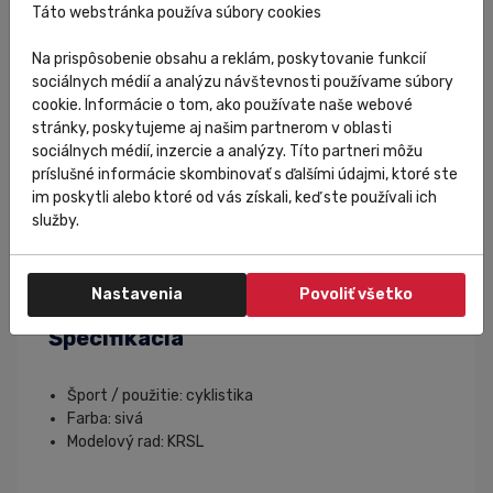
Vlastnosti produktu
Táto webstránka používa súbory cookies
Na prispôsobenie obsahu a reklám, poskytovanie funkcií
Zvršok vyrobený s 3D úpletu s ultraľahkou
sociálnych médií a analýzu návštevnosti používame súbory
konštrukciou
cookie. Informácie o tom, ako používate naše webové
Variabilná hrúbka a štruktúra úpletu pre maximálne
stránky, poskytujeme aj našim partnerom v oblasti
pohodlie.
sociálnych médií, inzercie a analýzy. Títo partneri môžu
Integrovaný oká pre šnúrky.
príslušné informácie skombinovať s ďalšími údajmi, ktoré ste
Anatomická vložka a protišmyková plocha na
im poskytli alebo ktoré od vás získali, keď ste používali ich
vnútornej časti päty.
služby.
Anatomická karbónová podrážka Carbon SL.
Nastavenie zarážky v rozsahu 8mm.
Hmotnosť: 205g (č.42).
Nastavenia
Povoliť všetko
Špecifikácia
Šport / použitie: cyklistika
Farba: sivá
Modelový rad: KRSL